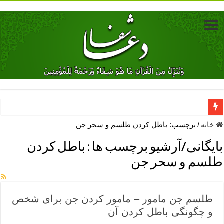
دعای جلب محبت فوری معشوق – دعای جلب محبت شوهر
خانه
/
برچسب:
باطل کردن طلسم و سحر جن
دعای مشکل گشا برای رفع فقر – ذکرهای روزی‌ بخش
بایگانی/آرشیو برچسب ها :
باطل کردن
معجزات دعای یا من اظهر الجمیل – دعای یا من اظهر الجمیل برای حاج
طلسم و سحر جن
مهم ترین اذکار الهی و فضیلت آن ها – ذکر مخصوص مستجاب الدعوه ش
دعا برای ترس بچه ها در خواب – دعای ترس و بی خوابی کودکان
طلسم جن مامور – مامور کردن جن برای شخص
نماز حاجت برای کار گشایی- دعای رفع مشکلات و طلب حاجت
و چگونگی باطل کردن آن