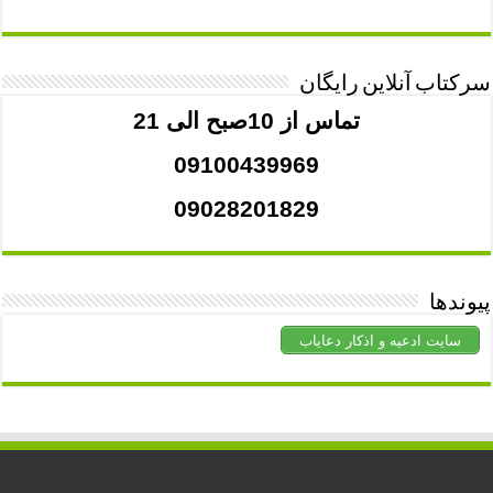
سرکتاب آنلاین رایگان
تماس از 10صبح الی 21
09100439969
09028201829
پیوندها
سایت ادعیه و اذکار دعایاب