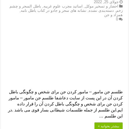
دعای رفع فقر و طلب رزق و روزی – آیه‌ جلب ثروت و برکت مال
جولای 25, 2022
احضار و تسخیر موکل
,
اساتید مجرب علوم غریبه
,
باطل السحر و چشم
زخم
,
دسته‌بندی نشده
,
نشانه های سحر و جادو در کتاب باطل نامه
,
لا حول ولا قوة الا بالله برای چشم زخم – دعای چشم زخم ماشاالله
همزاد و جن
0
دعای قوی رفع ترس – دعای مجرب برای آرامش قلب و رفع اضطراب
دعا برای پولدار شدن در یک روز – دعای ثروت حضرت سلیمان
طلسم جن مامور – مامور کردن جن برای شخص و چگونگی باطل
کردن آن در این پست از سایت دعاشفا طلسم جن مامور – مامور
کردن جن برای شخص و چگونگی باطل کردن آن را قرار داده
ایم.این طلسم از جمله طلسمات شیطانی بسار قوی می باشد .در
این طلسم …
بیشتر بخوانید »