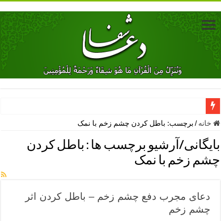
دعای جلب محبت فوری معشوق – دعای جلب محبت شوهر
خانه
/
برچسب:
باطل كردن چشم زخم با نمک
دعای مشکل گشا برای رفع فقر – ذکرهای روزی‌ بخش
بایگانی/آرشیو برچسب ها :
باطل كردن
معجزات دعای یا من اظهر الجمیل – دعای یا من اظهر الجمیل برای حاج
چشم زخم با نمک
مهم ترین اذکار الهی و فضیلت آن ها – ذکر مخصوص مستجاب الدعوه ش
دعا برای ترس بچه ها در خواب – دعای ترس و بی خوابی کودکان
دعای مجرب دفع چشم زخم – باطل کردن اثر
نماز حاجت برای کار گشایی- دعای رفع مشکلات و طلب حاجت
چشم زخم