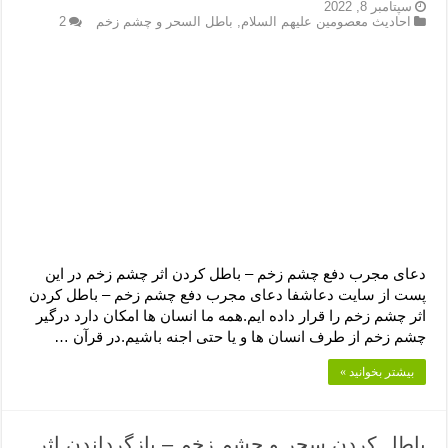
دعای رفع فقر و طلب رزق و روزی – آیه‌ جلب ثروت و برکت مال
سپتامبر 8, 2022
احادیث معصومین علیهم السلام
,
باطل السحر و چشم زخم
2
لا حول ولا قوة الا بالله برای چشم زخم – دعای چشم زخم ماشاالله
دعای قوی رفع ترس – دعای مجرب برای آرامش قلب و رفع اضطراب
دعا برای پولدار شدن در یک روز – دعای ثروت حضرت سلیمان
دعای مجرب دفع چشم زخم – باطل کردن اثر چشم زخم در این
پست از سایت دعاشفا دعای مجرب دفع چشم زخم – باطل کردن
اثر چشم زخم را قرار داده ایم.همه ما انسان ها امکان دارد درگیر
چشم زخم از طرف انسان ها و یا حتی اجنه باشیم.در قرآن …
بیشتر بخوانید »
باطل کردن سحر و چشم زخم – بازگرداندن اثر