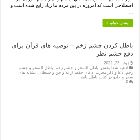
اصطلاحي است كه امروزه در بين مردم ما زياد رایج شده است و
…
بیشتر بخوانید »
باطل کردن چشم زخم – توصیه های قرآن برای
دفع چشم نظر
ژوئن 23, 2022
ادعیه شفا بخش
,
باطل السحر و چشم زخم
,
باطل السحر و چشم
زخم
,
دعا و ذکر مجرب
,
دعای حفظ از بلا و جن و شیطان
,
نشانه های
سحر و جادو در کتاب باطل نامه
0