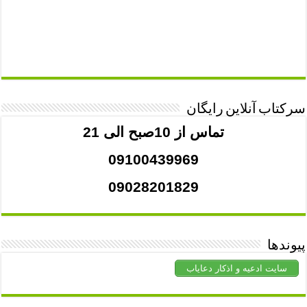
سرکتاب آنلاین رایگان
تماس از 10صبح الی 21
09100439969
09028201829
پیوندها
سایت ادعیه و اذکار دعایاب