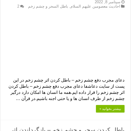
دعای رفع فقر و طلب رزق و روزی – آیه‌ جلب ثروت و برکت مال
سپتامبر 8, 2022
احادیث معصومین علیهم السلام
,
باطل السحر و چشم زخم
2
لا حول ولا قوة الا بالله برای چشم زخم – دعای چشم زخم ماشاالله
دعای قوی رفع ترس – دعای مجرب برای آرامش قلب و رفع اضطراب
دعا برای پولدار شدن در یک روز – دعای ثروت حضرت سلیمان
دعای مجرب دفع چشم زخم – باطل کردن اثر چشم زخم در این
پست از سایت دعاشفا دعای مجرب دفع چشم زخم – باطل کردن
اثر چشم زخم را قرار داده ایم.همه ما انسان ها امکان دارد درگیر
چشم زخم از طرف انسان ها و یا حتی اجنه باشیم.در قرآن …
بیشتر بخوانید »
باطل کردن سحر و چشم زخم – بازگرداندن اثر