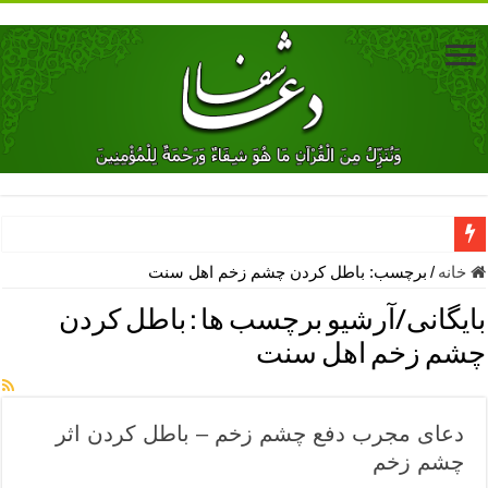
دعای جلب محبت فوری معشوق – دعای جلب محبت شوهر
خانه
/
برچسب:
باطل كردن چشم زخم اهل سنت
دعای مشکل گشا برای رفع فقر – ذکرهای روزی‌ بخش
بایگانی/آرشیو برچسب ها :
باطل كردن
معجزات دعای یا من اظهر الجمیل – دعای یا من اظهر الجمیل برای حاج
چشم زخم اهل سنت
مهم ترین اذکار الهی و فضیلت آن ها – ذکر مخصوص مستجاب الدعوه ش
دعا برای ترس بچه ها در خواب – دعای ترس و بی خوابی کودکان
دعای مجرب دفع چشم زخم – باطل کردن اثر
نماز حاجت برای کار گشایی- دعای رفع مشکلات و طلب حاجت
چشم زخم