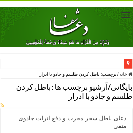
دعای جلب محبت فوری معشوق – دعای جلب محبت شوهر
خانه
/
برچسب:
باطل كردن طلسم و جادو با ادرار
دعای مشکل گشا برای رفع فقر – ذکرهای روزی‌ بخش
بایگانی/آرشیو برچسب ها :
باطل كردن
معجزات دعای یا من اظهر الجمیل – دعای یا من اظهر الجمیل برای حاج
طلسم و جادو با ادرار
مهم ترین اذکار الهی و فضیلت آن ها – ذکر مخصوص مستجاب الدعوه ش
دعا برای ترس بچه ها در خواب – دعای ترس و بی خوابی کودکان
دعای باطل سحر مجرب و دفع اثرات جادوی
نماز حاجت برای کار گشایی- دعای رفع مشکلات و طلب حاجت
منفی