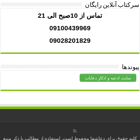
سرکتاب آنلاین رایگان
تماس از 10صبح الی 21
09100439969
09028201829
پیوندها
سایت ادعیه و اذکار دعایاب
کلیه حقوق برای
دعاشفا
محفوظ است. استفاده از مطالب با ذکر منبع