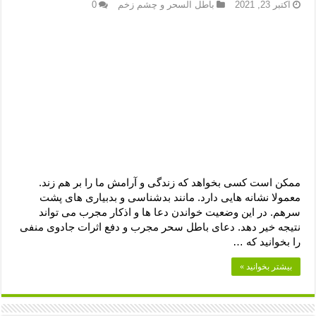
دعای رفع فقر و طلب رزق و روزی – آیه‌ جلب ثروت و برکت مال
اکتبر 23, 2021
باطل السحر و چشم زخم
0
لا حول ولا قوة الا بالله برای چشم زخم – دعای چشم زخم ماشاالله
دعای قوی رفع ترس – دعای مجرب برای آرامش قلب و رفع اضطراب
دعا برای پولدار شدن در یک روز – دعای ثروت حضرت سلیمان
ممکن است کسی بخواهد که زندگی و آرامش ما را بر هم زند.
معمولا نشانه هایی دارد. مانند بدشناسی و بدبیاری های پشت
سرهم. در این وضعیت خواندن دعا ها و اذکار مجرب می تواند
نتیجه خیر دهد. دعای باطل سحر مجرب و دفع اثرات جادوی منفی
را بخوانید که …
بیشتر بخوانید »