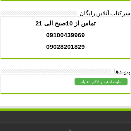
سرکتاب آنلاین رایگان
تماس از 10صبح الی 21
09100439969
09028201829
پیوندها
سایت ادعیه و اذکار دعایاب