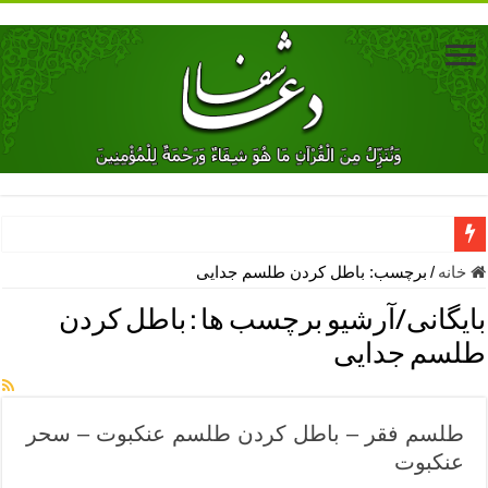
دعای جلب محبت فوری معشوق – دعای جلب محبت شوهر
خانه
/
برچسب:
باطل كردن طلسم جدایی
دعای مشکل گشا برای رفع فقر – ذکرهای روزی‌ بخش
بایگانی/آرشیو برچسب ها :
باطل كردن
معجزات دعای یا من اظهر الجمیل – دعای یا من اظهر الجمیل برای حاج
طلسم جدایی
مهم ترین اذکار الهی و فضیلت آن ها – ذکر مخصوص مستجاب الدعوه ش
دعا برای ترس بچه ها در خواب – دعای ترس و بی خوابی کودکان
طلسم فقر – باطل کردن طلسم عنکبوت – سحر
نماز حاجت برای کار گشایی- دعای رفع مشکلات و طلب حاجت
عنکبوت