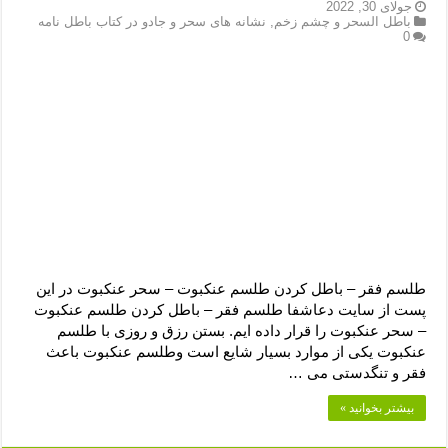
دعای رفع فقر و طلب رزق و روزی – آیه‌ جلب ثروت و برکت مال
جولای 30, 2022
باطل السحر و چشم زخم
,
نشانه های سحر و جادو در کتاب باطل نامه
0
لا حول ولا قوة الا بالله برای چشم زخم – دعای چشم زخم ماشاالله
دعای قوی رفع ترس – دعای مجرب برای آرامش قلب و رفع اضطراب
دعا برای پولدار شدن در یک روز – دعای ثروت حضرت سلیمان
طلسم فقر – باطل کردن طلسم عنکبوت – سحر عنکبوت در این
پست از سایت دعاشفا طلسم فقر – باطل کردن طلسم عنکبوت
– سحر عنکبوت را قرار داده ایم. بستن رزق و روزی با طلسم
عنکبوت یکی از موارد بسیار شایع است وطلسم عنکبوت باعث
فقر و تنگدستی می …
بیشتر بخوانید »