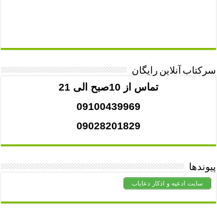
سرکتاب آنلاین رایگان
تماس از 10صبح الی 21
09100439969
09028201829
پیوندها
سایت ادعیه و اذکار دعایاب