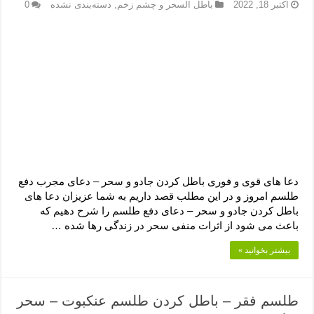
دعای رفع فقر و طلب رزق و روزی – آیه‌ جلب ثروت و برکت مال
اکتبر 18, 2022
باطل السحر و چشم زخم
,
دسته‌بندی نشده
0
لا حول ولا قوة الا بالله برای چشم زخم – دعای چشم زخم ماشاالله
دعای قوی رفع ترس – دعای مجرب برای آرامش قلب و رفع اضطراب
دعا برای پولدار شدن در یک روز – دعای ثروت حضرت سلیمان
دعا های قوی و فوری باطل کردن جادو و سحر – دعای مجرب دفع
طلسم امروز و در این مطلب قصد داریم به شما عزیزان دعا های
باطل کردن جادو و سحر – دعای دفع طلسم را شرح دهیم که
باعث می شود از اثرات منفی سحر در زندگی رها شده …
بیشتر بخوانید »
طلسم فقر – باطل کردن طلسم عنکبوت – سحر