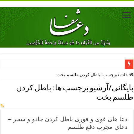
دعای جلب محبت فوری معشوق – دعای جلب محبت شوهر
خانه
/
برچسب:
باطل كردن طلسم بخت
دعای مشکل گشا برای رفع فقر – ذکرهای روزی‌ بخش
بایگانی/آرشیو برچسب ها :
باطل كردن
معجزات دعای یا من اظهر الجمیل – دعای یا من اظهر الجمیل برای حاج
طلسم بخت
مهم ترین اذکار الهی و فضیلت آن ها – ذکر مخصوص مستجاب الدعوه ش
دعا برای ترس بچه ها در خواب – دعای ترس و بی خوابی کودکان
دعا های قوی و فوری باطل کردن جادو و سحر –
نماز حاجت برای کار گشایی- دعای رفع مشکلات و طلب حاجت
دعای مجرب دفع طلسم