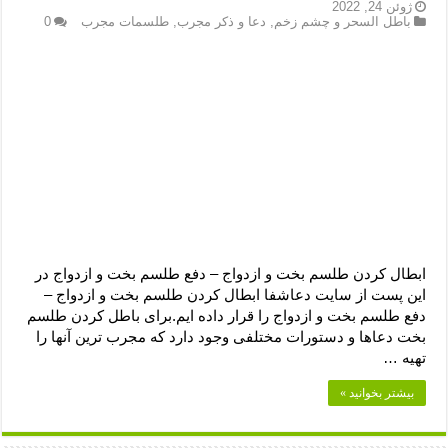
دعای رفع فقر و طلب رزق و روزی – آیه‌ جلب ثروت و برکت مال
ژوئن 24, 2022
باطل السحر و چشم زخم
,
دعا و ذکر مجرب
,
طلسمات مجرب
0
لا حول ولا قوة الا بالله برای چشم زخم – دعای چشم زخم ماشاالله
دعای قوی رفع ترس – دعای مجرب برای آرامش قلب و رفع اضطراب
دعا برای پولدار شدن در یک روز – دعای ثروت حضرت سلیمان
ابطال کردن طلسم بخت و ازدواج – دفع طلسم بخت و ازدواج در
این پست از سایت دعاشفا ابطال کردن طلسم بخت و ازدواج –
دفع طلسم بخت و ازدواج را قرار داده ایم.برای باطل کردن طلسم
بخت دعاها و دستورات مختلفی وجود دارد که مجرب ترین آنها را
تهیه …
بیشتر بخوانید »