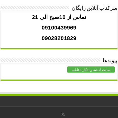
سرکتاب آنلاین رایگان
تماس از 10صبح الی 21
09100439969
09028201829
پیوندها
سایت ادعیه و اذکار دعایاب