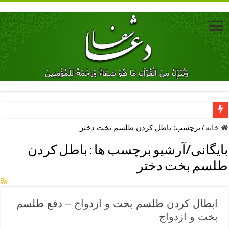
دعای جلب محبت فوری معشوق – دعای جلب محبت شوهر
خانه
/
برچسب:
باطل كردن طلسم بخت دختر
دعای مشکل گشا برای رفع فقر – ذکرهای روزی‌ بخش
بایگانی/آرشیو برچسب ها :
باطل كردن
معجزات دعای یا من اظهر الجمیل – دعای یا من اظهر الجمیل برای حاج
طلسم بخت دختر
مهم ترین اذکار الهی و فضیلت آن ها – ذکر مخصوص مستجاب الدعوه ش
دعا برای ترس بچه ها در خواب – دعای ترس و بی خوابی کودکان
ابطال کردن طلسم بخت و ازدواج – دفع طلسم
نماز حاجت برای کار گشایی- دعای رفع مشکلات و طلب حاجت
بخت و ازدواج