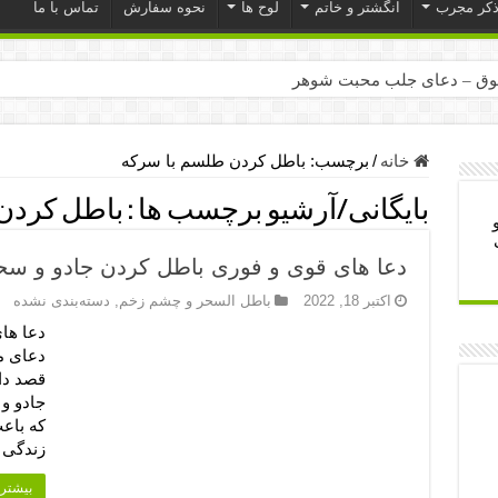
ذکر مجرب
انگشتر و خاتم
لوح ها
نحوه سفارش
تماس با ما
ق – دعای جلب محبت شوهر
ر – ذکرهای روزی‌ بخش
میل – دعای یا من اظهر الجمیل برای حاجت
خانه
/
برچسب:
باطل كردن طلسم با سرکه
لت آن ها – ذکر مخصوص مستجاب الدعوه شدن
بایگانی/آرشیو برچسب ها :
باطل كردن
ب – دعای ترس و بی خوابی کودکان
دعا های قوی و فوری باطل کردن جادو و س
- دعای رفع مشکلات و طلب حاجت
اکتبر 18, 2022
باطل السحر و چشم زخم
,
دسته‌بندی نشده
وزی – آیه‌ جلب ثروت و برکت مال
دعا ها
ای چشم زخم – دعای چشم زخم ماشاالله
دعای م
قصد دا
مجرب برای آرامش قلب و رفع اضطراب
جادو و
 روز – دعای ثروت حضرت سلیمان
که باع
زندگی 
بیشتر 