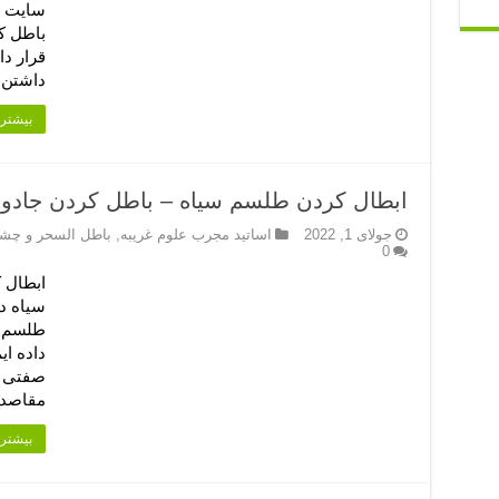
سایت د
باطل ک
قرار د
داشتن 
بیشتر 
ابطال کردن طلسم سیاه – باطل کردن جادو
جولای 1, 2022
اساتید مجرب علوم غریبه
,
باطل السحر و چش
0
ابطال 
سیاه د
طلسم س
داده ا
صفتی ه
مقاصد 
بیشتر 