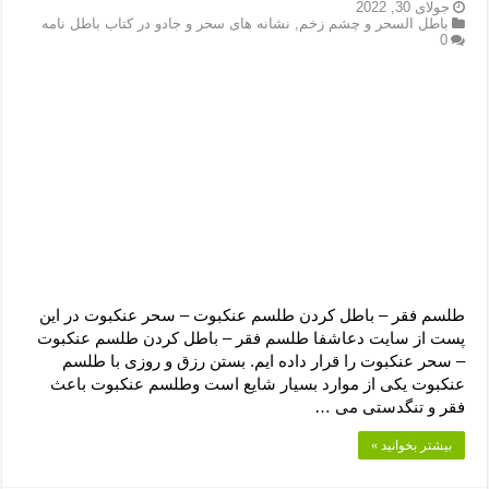
دعای رفع فقر و طلب رزق و روزی – آیه‌ جلب ثروت و برکت مال
جولای 30, 2022
باطل السحر و چشم زخم
,
نشانه های سحر و جادو در کتاب باطل نامه
0
لا حول ولا قوة الا بالله برای چشم زخم – دعای چشم زخم ماشاالله
دعای قوی رفع ترس – دعای مجرب برای آرامش قلب و رفع اضطراب
دعا برای پولدار شدن در یک روز – دعای ثروت حضرت سلیمان
طلسم فقر – باطل کردن طلسم عنکبوت – سحر عنکبوت در این
پست از سایت دعاشفا طلسم فقر – باطل کردن طلسم عنکبوت
– سحر عنکبوت را قرار داده ایم. بستن رزق و روزی با طلسم
عنکبوت یکی از موارد بسیار شایع است وطلسم عنکبوت باعث
فقر و تنگدستی می …
بیشتر بخوانید »