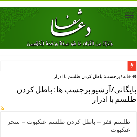
دعای جلب محبت فوری معشوق – دعای جلب محبت شوهر
خانه
/
برچسب:
باطل كردن طلسم با ادرار
دعای مشکل گشا برای رفع فقر – ذکرهای روزی‌ بخش
بایگانی/آرشیو برچسب ها :
باطل كردن
معجزات دعای یا من اظهر الجمیل – دعای یا من اظهر الجمیل برای حاج
طلسم با ادرار
مهم ترین اذکار الهی و فضیلت آن ها – ذکر مخصوص مستجاب الدعوه ش
دعا برای ترس بچه ها در خواب – دعای ترس و بی خوابی کودکان
طلسم فقر – باطل کردن طلسم عنکبوت – سحر
نماز حاجت برای کار گشایی- دعای رفع مشکلات و طلب حاجت
عنکبوت