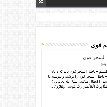
 قوی
السحر قوی
0
لسم – باطل السحر قوی باید که دعای
باطل السحر قوی را نوشته و پیوسته با
 را ابطال میکند. انشاءالله تعالی : (
مَنَّا بِرَبِّ الْعَالَمِینَ رَبِّ مُوسَی وَهَارُونَ …