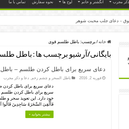
ذکر مجرب
انگشتر و خاتم
لوح ها
نحوه سفارش
تماس با ما
ق – دعای جلب محبت شوهر
ر – ذکرهای روزی‌ بخش
میل – دعای یا من اظهر الجمیل برای حاجت
خانه
/
برچسب:
باطل طلسم قوی
لت آن ها – ذکر مخصوص مستجاب الدعوه شدن
بایگانی/آرشیو برچسب ها :
باطل طلسم
ب – دعای ترس و بی خوابی کودکان
دعای سریع برای باطل کردن طلسم – باطل 
- دعای رفع مشکلات و طلب حاجت
فوریه 2, 2016
باطل السحر و چشم زخم
,
دعا و ذکر مجرب
وزی – آیه‌ جلب ثروت و برکت مال
دعای سریع برای باطل کردن ط
ای چشم زخم – دعای چشم زخم ماشاالله
سریع برای باطل کردن طلسم – 
خود دارد. این تعویذ سحر و طلسم
مجرب برای آرامش قلب و رفع اضطراب
فَأُلْقِیَ السَّحَرَهُ سَاجِدِینَ قَالُوا آ
 روز – دعای ثروت حضرت سلیمان
بیشتر بخوانید »