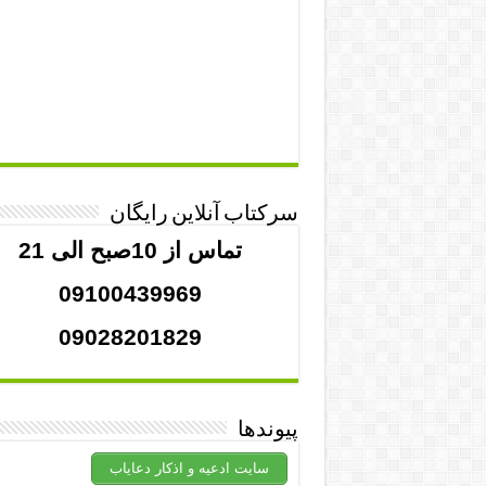
سرکتاب آنلاین رایگان
تماس از 10صبح الی 21
09100439969
09028201829
پیوندها
سایت ادعیه و اذکار دعایاب