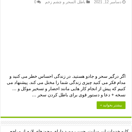
دعای رفع فقر و طلب رزق و روزی – آیه‌ جلب ثروت و برکت مال
دسامبر 12, 2021
باطل السحر و چشم زخم
0
لا حول ولا قوة الا بالله برای چشم زخم – دعای چشم زخم ماشاالله
دعای قوی رفع ترس – دعای مجرب برای آرامش قلب و رفع اضطراب
دعا برای پولدار شدن در یک روز – دعای ثروت حضرت سلیمان
اگر درگیر سحر و جادو هستید. در زندگی احساس خطر می کنید و
مدام فکر می کنید چیزی زندگی شما را مختل می کند. پیشنهاد می
کنیم که پیش از انجام کار هایی مانند احضار و تسخیر موکل و …
نسخه + دعا و دستور قوی برای باطل کردن سحر …
بیشتر بخوانید »
کلیه خدمات این سایت، حسب مورد دارای مجوزهای لازم از مراجع