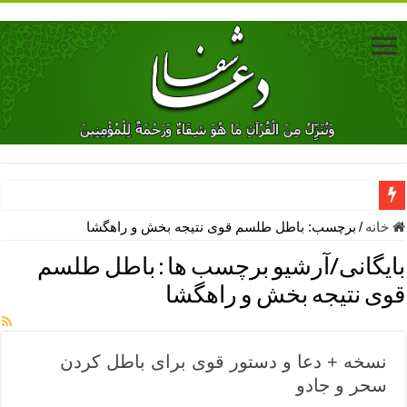
دعای جلب محبت فوری معشوق – دعای جلب محبت شوهر
خانه
/
برچسب:
باطل طلسم قوی نتیجه بخش و راهگشا
دعای مشکل گشا برای رفع فقر – ذکرهای روزی‌ بخش
بایگانی/آرشیو برچسب ها :
باطل طلسم
معجزات دعای یا من اظهر الجمیل – دعای یا من اظهر الجمیل برای حاج
قوی نتیجه بخش و راهگشا
مهم ترین اذکار الهی و فضیلت آن ها – ذکر مخصوص مستجاب الدعوه ش
دعا برای ترس بچه ها در خواب – دعای ترس و بی خوابی کودکان
نسخه + دعا و دستور قوی برای باطل کردن
نماز حاجت برای کار گشایی- دعای رفع مشکلات و طلب حاجت
سحر و جادو