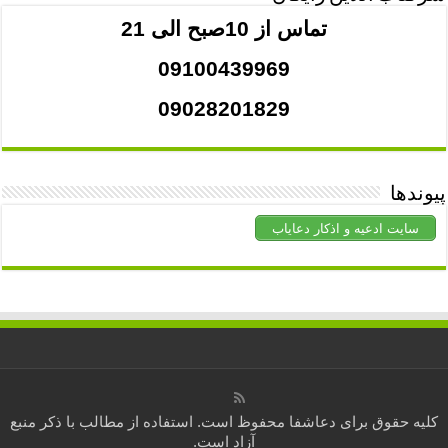
تماس از 10صبح الی 21
09100439969
09028201829
پیوندها
سایت ادعیه و اذکار دعایاب
کلیه حقوق برای
دعاشفا
محفوظ است. استفاده از مطالب با ذکر منبع
آزاد است.