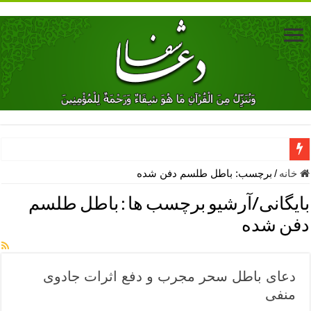
دعای جلب محبت فوری معشوق – دعای جلب محبت شوهر
خانه
/
برچسب:
باطل طلسم دفن شده
دعای مشکل گشا برای رفع فقر – ذکرهای روزی‌ بخش
بایگانی/آرشیو برچسب ها :
باطل طلسم
معجزات دعای یا من اظهر الجمیل – دعای یا من اظهر الجمیل برای حاج
دفن شده
مهم ترین اذکار الهی و فضیلت آن ها – ذکر مخصوص مستجاب الدعوه ش
دعا برای ترس بچه ها در خواب – دعای ترس و بی خوابی کودکان
دعای باطل سحر مجرب و دفع اثرات جادوی
نماز حاجت برای کار گشایی- دعای رفع مشکلات و طلب حاجت
منفی