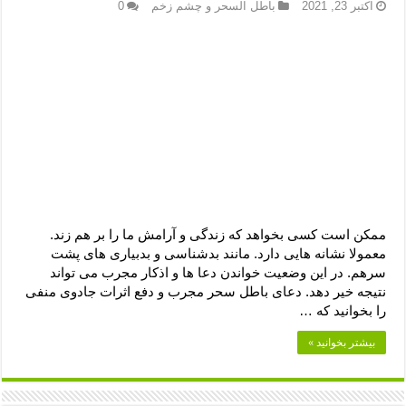
دعای رفع فقر و طلب رزق و روزی – آیه‌ جلب ثروت و برکت مال
اکتبر 23, 2021
باطل السحر و چشم زخم
0
لا حول ولا قوة الا بالله برای چشم زخم – دعای چشم زخم ماشاالله
دعای قوی رفع ترس – دعای مجرب برای آرامش قلب و رفع اضطراب
دعا برای پولدار شدن در یک روز – دعای ثروت حضرت سلیمان
ممکن است کسی بخواهد که زندگی و آرامش ما را بر هم زند.
معمولا نشانه هایی دارد. مانند بدشناسی و بدبیاری های پشت
سرهم. در این وضعیت خواندن دعا ها و اذکار مجرب می تواند
نتیجه خیر دهد. دعای باطل سحر مجرب و دفع اثرات جادوی منفی
را بخوانید که …
بیشتر بخوانید »