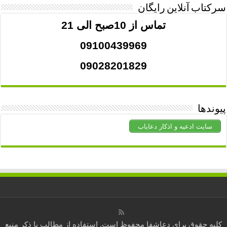
سرکتاب آنلاین رایگان
تماس از 10صبح الی 21
09100439969
09028201829
پیوندها
سایت ادعیه و اذکار دعایاب
کلیه حقوق برای
دعاشفا
محفوظ است. استفاده از مطالب با ذکر منبع