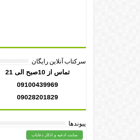
سرکتاب آنلاین رایگان
تماس از 10صبح الی 21
09100439969
09028201829
پیوندها
سایت ادعیه و اذکار دعایاب