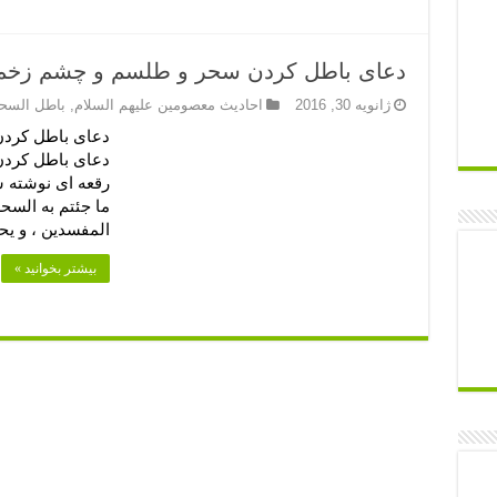
دعای باطل کردن سحر و طلسم و چشم زخ
ژانویه 30, 2016
احادیث معصومین علیهم السلام
,
باطل السح
دعای باطل کرد
دعای باطل کرد
رقعه اى نوشته ش
ما جئتم به السحر
المفسدین ، و یح
بیشتر بخوانید »