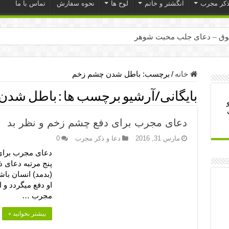
ذکر مجرب
انگشتر و خاتم
لوح ها
نحوه سفارش
تماس با ما
ق – دعای جلب محبت شوهر
ر – ذکرهای روزی‌ بخش
میل – دعای یا من اظهر الجمیل برای حاجت
خانه
/
برچسب:
باطل شدن چشم زخم
لت آن ها – ذکر مخصوص مستجاب الدعوه شدن
بایگانی/آرشیو برچسب ها :
باطل شدن
ب – دعای ترس و بی خوابی کودکان
دعای مجرب برای دفع چشم زخم و نظر بد
- دعای رفع مشکلات و طلب حاجت
مارس 31, 2016
دعا و ذکر مجرب
0
وزی – آیه‌ جلب ثروت و برکت مال
دعای مجرب برای 
ای چشم زخم – دعای چشم زخم ماشاالله
پنج مرتبه دعای ذی
(بدمد) انسان باش
مجرب برای آرامش قلب و رفع اضطراب
او دفع میگردد و 
 روز – دعای ثروت حضرت سلیمان
مجرب …
بیشتر بخوانید »