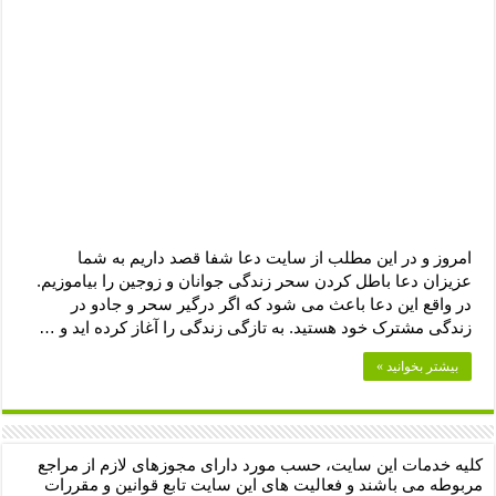
دعای رفع فقر و طلب رزق و روزی – آیه‌ جلب ثروت و برکت مال
لا حول ولا قوة الا بالله برای چشم زخم – دعای چشم زخم ماشاالله
دعای قوی رفع ترس – دعای مجرب برای آرامش قلب و رفع اضطراب
دعا برای پولدار شدن در یک روز – دعای ثروت حضرت سلیمان
امروز و در این مطلب از سایت دعا شفا قصد داریم به شما
عزیزان دعا باطل کردن سحر زندگی جوانان و زوجین را بیاموزیم.
در واقع این دعا باعث می شود که اگر درگیر سحر و جادو در
زندگی مشترک خود هستید. به تازگی زندگی را آغاز کرده اید و …
بیشتر بخوانید »
کلیه خدمات این سایت، حسب مورد دارای مجوزهای لازم از مراجع
مربوطه می باشند و فعالیت های این سایت تابع قوانین و مقررات