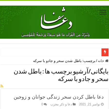
دعای جلب محبت فوری معشوق – دعای جلب محبت شوهر
خانه
/
برچسب:
باطل شدن سحر و جادو با سرکه
دعای مشکل گشا برای رفع فقر – ذکرهای روزی‌ بخش
بایگانی/آرشیو برچسب ها :
باطل شدن
معجزات دعای یا من اظهر الجمیل – دعای یا من اظهر الجمیل برای حاج
سحر و جادو با سرکه
مهم ترین اذکار الهی و فضیلت آن ها – ذکر مخصوص مستجاب الدعوه ش
دعا برای ترس بچه ها در خواب – دعای ترس و بی خوابی کودکان
دعا باطل کردن سحر زندگی جوانان و زوجین
نماز حاجت برای کار گشایی- دعای رفع مشکلات و طلب حاجت
نوامبر 21, 2021
دعا و ذکر مجرب
0