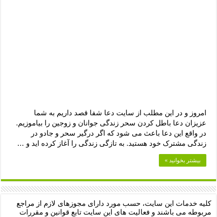
دعای رفع فقر و طلب رزق و روزی – آیه‌ جلب ثروت و برکت مال
لا حول ولا قوة الا بالله برای چشم زخم – دعای چشم زخم ماشاالله
دعای قوی رفع ترس – دعای مجرب برای آرامش قلب و رفع اضطراب
دعا برای پولدار شدن در یک روز – دعای ثروت حضرت سلیمان
امروز و در این مطلب از سایت دعا شفا قصد داریم به شما
عزیزان دعا باطل کردن سحر زندگی جوانان و زوجین را بیاموزیم.
در واقع این دعا باعث می شود که اگر درگیر سحر و جادو در
زندگی مشترک خود هستید. به تازگی زندگی را آغاز کرده اید و …
بیشتر بخوانید »
کلیه خدمات این سایت، حسب مورد دارای مجوزهای لازم از مراجع
مربوطه می باشند و فعالیت های این سایت تابع قوانین و مقررات