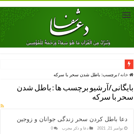
دعای جلب محبت فوری معشوق – دعای جلب محبت شوهر
خانه
/
برچسب:
باطل شدن سحر با سرکه
دعای مشکل گشا برای رفع فقر – ذکرهای روزی‌ بخش
بایگانی/آرشیو برچسب ها :
باطل شدن
معجزات دعای یا من اظهر الجمیل – دعای یا من اظهر الجمیل برای حاج
سحر با سرکه
مهم ترین اذکار الهی و فضیلت آن ها – ذکر مخصوص مستجاب الدعوه ش
دعا برای ترس بچه ها در خواب – دعای ترس و بی خوابی کودکان
دعا باطل کردن سحر زندگی جوانان و زوجین
نماز حاجت برای کار گشایی- دعای رفع مشکلات و طلب حاجت
نوامبر 21, 2021
دعا و ذکر مجرب
0