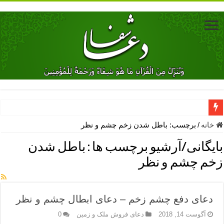
دعای جلب محبت فوری معشوق – دعای جلب محبت شوهر
خانه
/
برچسب:
باطل شدن زخم چشم و نظر
دعای مشکل گشا برای رفع فقر – ذکرهای روزی‌ بخش
بایگانی/آرشیو برچسب ها :
باطل شدن
معجزات دعای یا من اظهر الجمیل – دعای یا من اظهر الجمیل برای حاج
زخم چشم و نظر
مهم ترین اذکار الهی و فضیلت آن ها – ذکر مخصوص مستجاب الدعوه ش
دعا برای ترس بچه ها در خواب – دعای ترس و بی خوابی کودکان
دعای دفع چشم زخم – دعای ابطال چشم و نظر
نماز حاجت برای کار گشایی- دعای رفع مشکلات و طلب حاجت
آگوست 14, 2018
دعای فروش ملک و زمین
0