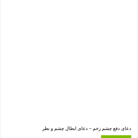
دعای رفع فقر و طلب رزق و روزی – آیه‌ جلب ثروت و برکت مال
لا حول ولا قوة الا بالله برای چشم زخم – دعای چشم زخم ماشاالله
دعای قوی رفع ترس – دعای مجرب برای آرامش قلب و رفع اضطراب
دعا برای پولدار شدن در یک روز – دعای ثروت حضرت سلیمان
دعای دفع چشم زخم – دعای ابطال چشم و نظر