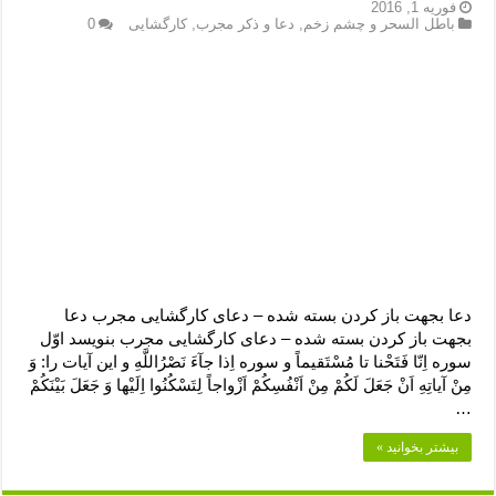
دعای رفع فقر و طلب رزق و روزی – آیه‌ جلب ثروت و برکت مال
فوریه 1, 2016
باطل السحر و چشم زخم
,
دعا و ذکر مجرب
,
کارگشایی
0
لا حول ولا قوة الا بالله برای چشم زخم – دعای چشم زخم ماشاالله
دعای قوی رفع ترس – دعای مجرب برای آرامش قلب و رفع اضطراب
دعا برای پولدار شدن در یک روز – دعای ثروت حضرت سلیمان
دعا بجهت باز کردن بسته شده – دعای کارگشایی مجرب دعا
بجهت باز کردن بسته شده – دعای کارگشایی مجرب بنویسد اوّل
سوره اِنّا فَتَحْنا تا مُسْتَقیماً و سوره اِذا جآءَ نَصْرُاللَّهِ و این آیات را: وَ
مِنْ آیاتِهِ اَنْ جَعَلَ لَکُمْ مِنْ اَنْفُسِکُمْ اَزْواجاً لِتَسْکُنُوا اِلَیْها وَ جَعَلَ بَیْنَکُمْ
…
بیشتر بخوانید »