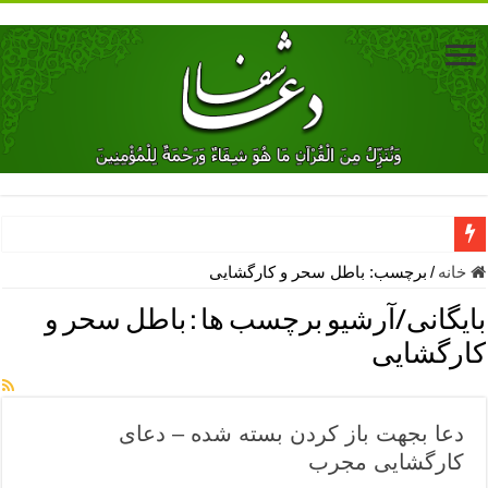
دعای جلب محبت فوری معشوق – دعای جلب محبت شوهر
خانه
/
برچسب:
باطل سحر و کارگشایی
دعای مشکل گشا برای رفع فقر – ذکرهای روزی‌ بخش
بایگانی/آرشیو برچسب ها :
باطل سحر و
معجزات دعای یا من اظهر الجمیل – دعای یا من اظهر الجمیل برای حاج
کارگشایی
مهم ترین اذکار الهی و فضیلت آن ها – ذکر مخصوص مستجاب الدعوه ش
دعا برای ترس بچه ها در خواب – دعای ترس و بی خوابی کودکان
دعا بجهت باز کردن بسته شده – دعای
نماز حاجت برای کار گشایی- دعای رفع مشکلات و طلب حاجت
کارگشایی مجرب