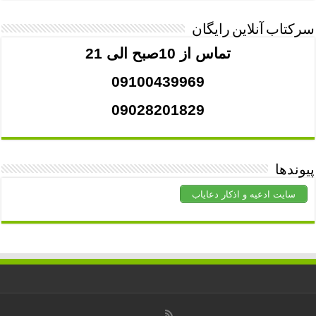
سرکتاب آنلاین رایگان
تماس از 10صبح الی 21
09100439969
09028201829
پیوندها
سایت ادعیه و اذکار دعایاب