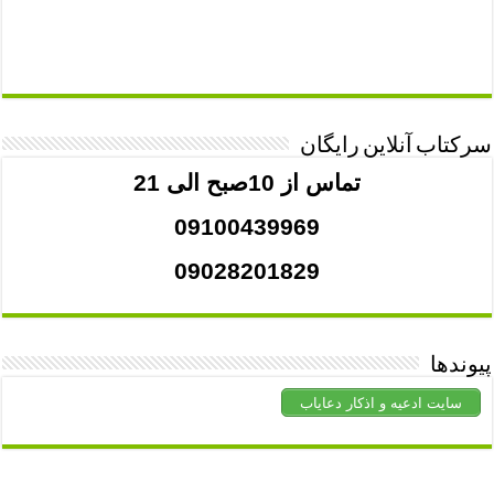
سرکتاب آنلاین رایگان
تماس از 10صبح الی 21
09100439969
09028201829
پیوندها
سایت ادعیه و اذکار دعایاب