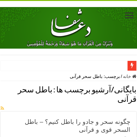
دعای جلب محبت فوری معشوق – دعای جلب محبت شوهر
خانه
/
برچسب:
باطل سحر قرآنی
دعای مشکل گشا برای رفع فقر – ذکرهای روزی‌ بخش
بایگانی/آرشیو برچسب ها :
باطل سحر
معجزات دعای یا من اظهر الجمیل – دعای یا من اظهر الجمیل برای حاج
قرآنی
مهم ترین اذکار الهی و فضیلت آن ها – ذکر مخصوص مستجاب الدعوه ش
دعا برای ترس بچه ها در خواب – دعای ترس و بی خوابی کودکان
چگونه سحر و جادو را باطل کنیم؟ – باطل
نماز حاجت برای کار گشایی- دعای رفع مشکلات و طلب حاجت
السحر قوی و قرآنی