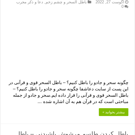
دعای رفع فقر و طلب رزق و روزی – آیه‌ جلب ثروت و برکت مال
آگوست 27, 2022
باطل السحر و چشم زخم
,
دعا و ذکر مجرب
0
لا حول ولا قوة الا بالله برای چشم زخم – دعای چشم زخم ماشاالله
دعای قوی رفع ترس – دعای مجرب برای آرامش قلب و رفع اضطراب
دعا برای پولدار شدن در یک روز – دعای ثروت حضرت سلیمان
چگونه سحر و جادو را باطل کنیم؟ – باطل السحر قوی و قرآنی در
این پست از سایت دعاشفا چگونه سحر و جادو را باطل کنیم؟ –
باطل السحر قوی و قرآنی را قرار داده ایم.سحر و جادو از جمله
مباحثی است که در قرآن هم به آن اشاره شده …
بیشتر بخوانید »
باطل کردن طلسم مرشوش پاشیدنی – باطل