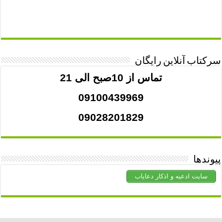
سرکتاب آنلاین رایگان
تماس از 10صبح الی 21
09100439969
09028201829
پیوندها
سایت ادعیه و اذکار دعایاب