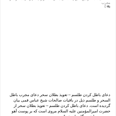
دعای رفع فقر و طلب رزق و روزی – آیه‌ جلب ثروت و برکت مال
مجرب
0
لا حول ولا قوة الا بالله برای چشم زخم – دعای چشم زخم ماشاالله
دعای قوی رفع ترس – دعای مجرب برای آرامش قلب و رفع اضطراب
دعا برای پولدار شدن در یک روز – دعای ثروت حضرت سلیمان
دعای باطل کردن طلسم – تعویذ بطلان سحر دعای مجرب باطل
السحر و طلسم ذیل در باقیات صالحات شیخ عباس قمی بیان
گردیده است. دعای باطل کردن طلسم – تعویذ بطلان سحر از
حضرت امیرالمؤمنین علیه السلام مروى است که بر پوست آهو