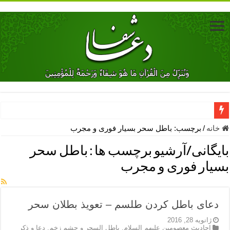
دعای جلب محبت فوری معشوق – دعای جلب محبت شوهر
خانه
/
برچسب:
باطل سحر بسیار فوری و مجرب
دعای مشکل گشا برای رفع فقر – ذکرهای روزی‌ بخش
بایگانی/آرشیو برچسب ها :
باطل سحر
معجزات دعای یا من اظهر الجمیل – دعای یا من اظهر الجمیل برای حاج
بسیار فوری و مجرب
مهم ترین اذکار الهی و فضیلت آن ها – ذکر مخصوص مستجاب الدعوه ش
دعا برای ترس بچه ها در خواب – دعای ترس و بی خوابی کودکان
دعای باطل کردن طلسم – تعویذ بطلان سحر
نماز حاجت برای کار گشایی- دعای رفع مشکلات و طلب حاجت
ژانویه 28, 2016
احادیث معصومین علیهم السلام
,
باطل السحر و چشم زخم
,
دعا و ذکر