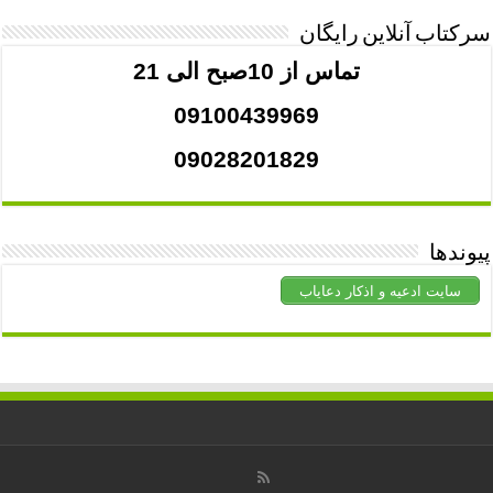
سرکتاب آنلاین رایگان
تماس از 10صبح الی 21
09100439969
09028201829
پیوندها
سایت ادعیه و اذکار دعایاب