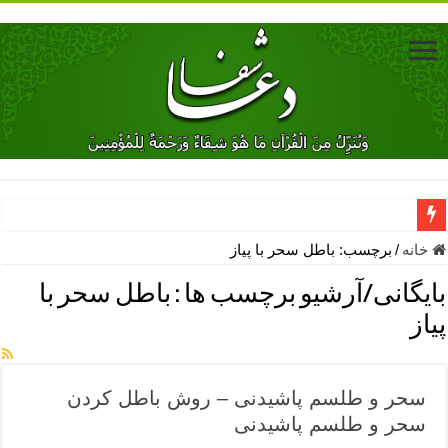
دعای جلب محبت فوری معشوق – دعای جلب محبت شوهر
خانه
/
برچسب:
باطل سحر با پیاز
دعای مشکل گشا برای رفع فقر – ذکرهای روزی‌ بخش
بایگانی/آرشیو برچسب ها :
باطل سحر با
معجزات دعای یا من اظهر الجمیل – دعای یا من اظهر الجمیل برای حاج
پیاز
مهم ترین اذکار الهی و فضیلت آن ها – ذکر مخصوص مستجاب الدعوه ش
دعا برای ترس بچه ها در خواب – دعای ترس و بی خوابی کودکان
سحر و طلسم پاشیدنی – روش باطل کردن
نماز حاجت برای کار گشایی- دعای رفع مشکلات و طلب حاجت
سحر و طلسم پاشیدنی