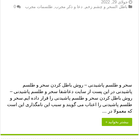
دعای رفع فقر و طلب رزق و روزی – آیه‌ جلب ثروت و برکت مال
جولای 29, 2022
باطل السحر و چشم زخم
,
دعا و ذکر مجرب
,
طلسمات مجرب
0
لا حول ولا قوة الا بالله برای چشم زخم – دعای چشم زخم ماشاالله
دعای قوی رفع ترس – دعای مجرب برای آرامش قلب و رفع اضطراب
دعا برای پولدار شدن در یک روز – دعای ثروت حضرت سلیمان
سحر و طلسم پاشیدنی – روش باطل کردن سحر و طلسم
پاشیدنی در این پست از سایت دعاشفا سحر و طلسم پاشیدنی –
روش باطل کردن سحر و طلسم پاشیدنی را قرار داده ایم.سحر و
طلسم پاشیدنی را اعتاب می گویند و سبب این نامگذاری این است
که معمولا در …
بیشتر بخوانید »