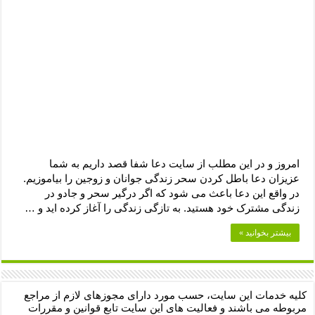
دعای رفع فقر و طلب رزق و روزی – آیه‌ جلب ثروت و برکت مال
لا حول ولا قوة الا بالله برای چشم زخم – دعای چشم زخم ماشاالله
دعای قوی رفع ترس – دعای مجرب برای آرامش قلب و رفع اضطراب
دعا برای پولدار شدن در یک روز – دعای ثروت حضرت سلیمان
امروز و در این مطلب از سایت دعا شفا قصد داریم به شما
عزیزان دعا باطل کردن سحر زندگی جوانان و زوجین را بیاموزیم.
در واقع این دعا باعث می شود که اگر درگیر سحر و جادو در
زندگی مشترک خود هستید. به تازگی زندگی را آغاز کرده اید و …
بیشتر بخوانید »
کلیه خدمات این سایت، حسب مورد دارای مجوزهای لازم از مراجع
مربوطه می باشند و فعالیت های این سایت تابع قوانین و مقررات