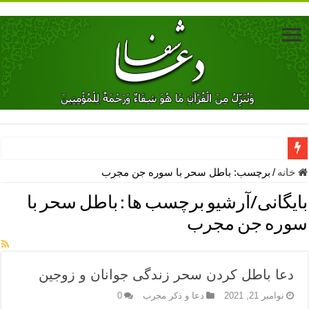
دعای جلب محبت فوری معشوق – دعای جلب محبت شوهر
خانه
/
برچسب:
باطل سحر با سوره جن مجرب
دعای مشکل گشا برای رفع فقر – ذکرهای روزی‌ بخش
بایگانی/آرشیو برچسب ها :
باطل سحر با
معجزات دعای یا من اظهر الجمیل – دعای یا من اظهر الجمیل برای حاج
سوره جن مجرب
مهم ترین اذکار الهی و فضیلت آن ها – ذکر مخصوص مستجاب الدعوه ش
دعا برای ترس بچه ها در خواب – دعای ترس و بی خوابی کودکان
دعا باطل کردن سحر زندگی جوانان و زوجین
نماز حاجت برای کار گشایی- دعای رفع مشکلات و طلب حاجت
نوامبر 21, 2021
دعا و ذکر مجرب
0