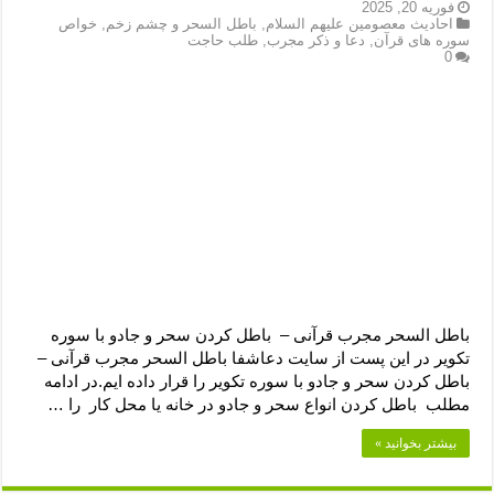
دعای رفع فقر و طلب رزق و روزی – آیه‌ جلب ثروت و برکت مال
فوریه 20, 2025
احادیث معصومین علیهم السلام
,
باطل السحر و چشم زخم
,
خواص
سوره های قرآن
,
دعا و ذکر مجرب
,
طلب حاجت
لا حول ولا قوة الا بالله برای چشم زخم – دعای چشم زخم ماشاالله
0
دعای قوی رفع ترس – دعای مجرب برای آرامش قلب و رفع اضطراب
دعا برای پولدار شدن در یک روز – دعای ثروت حضرت سلیمان
باطل السحر مجرب قرآنی – باطل کردن سحر و جادو با سوره
تکویر در این پست از سایت دعاشفا باطل السحر مجرب قرآنی –
باطل کردن سحر و جادو با سوره تکویر را قرار داده ایم.در ادامه
مطلب باطل کردن انواع سحر و جادو در خانه یا محل کار را …
بیشتر بخوانید »