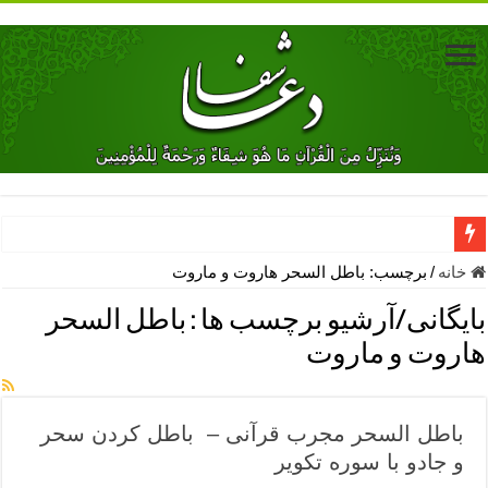
دعای جلب محبت فوری معشوق – دعای جلب محبت شوهر
خانه
/
برچسب:
باطل السحر هاروت و ماروت
دعای مشکل گشا برای رفع فقر – ذکرهای روزی‌ بخش
بایگانی/آرشیو برچسب ها :
باطل السحر
معجزات دعای یا من اظهر الجمیل – دعای یا من اظهر الجمیل برای حاج
هاروت و ماروت
مهم ترین اذکار الهی و فضیلت آن ها – ذکر مخصوص مستجاب الدعوه ش
دعا برای ترس بچه ها در خواب – دعای ترس و بی خوابی کودکان
باطل السحر مجرب قرآنی – باطل کردن سحر
نماز حاجت برای کار گشایی- دعای رفع مشکلات و طلب حاجت
و جادو با سوره تکویر