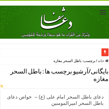
دعای جلب محبت فوری معشوق – دعای جلب محبت شوهر
خانه
/
برچسب:
باطل السحر مغازه
دعای مشکل گشا برای رفع فقر – ذکرهای روزی‌ بخش
بایگانی/آرشیو برچسب ها :
باطل السحر
معجزات دعای یا من اظهر الجمیل – دعای یا من اظهر الجمیل برای حاج
مغازه
مهم ترین اذکار الهی و فضیلت آن ها – ذکر مخصوص مستجاب الدعوه ش
دعا برای ترس بچه ها در خواب – دعای ترس و بی خوابی کودکان
دعای باطل السحر امام علی (ع) – خواص دعای
نماز حاجت برای کار گشایی- دعای رفع مشکلات و طلب حاجت
باطل السحر امیرالمومنین