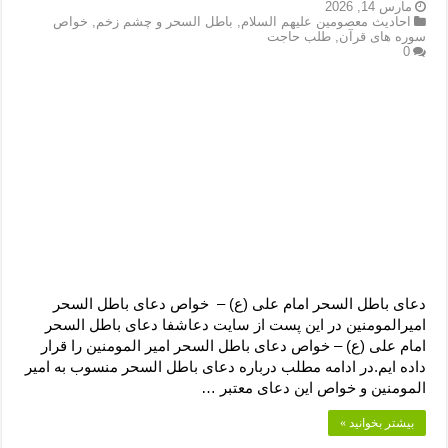
دعای رفع فقر و طلب رزق و روزی – آیه‌ جلب ثروت و برکت مال
مارس 14, 2026
احادیث معصومین علیهم السلام
,
باطل السحر و چشم زخم
,
خواص
سوره های قرآن
,
طلب حاجت
لا حول ولا قوة الا بالله برای چشم زخم – دعای چشم زخم ماشاالله
0
دعای قوی رفع ترس – دعای مجرب برای آرامش قلب و رفع اضطراب
دعا برای پولدار شدن در یک روز – دعای ثروت حضرت سلیمان
دعای باطل السحر امام علی (ع) – خواص دعای باطل السحر
امیرالمومنین در این پست از سایت دعاشفا دعای باطل السحر
امام علی (ع) – خواص دعای باطل السحر امیر المومنین را قرار
داده ایم.در ادامه مطلب درباره دعای باطل السحر منسوب به امیر
المومنین و خواص این دعای معتبر …
بیشتر بخوانید »