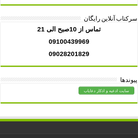
سرکتاب آنلاین رایگان
تماس از 10صبح الی 21
09100439969
09028201829
پیوندها
سایت ادعیه و اذکار دعایاب