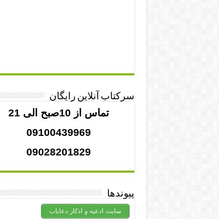
سرکتاب آنلاین رایگان
تماس از 10صبح الی 21
09100439969
09028201829
پیوندها
سایت ادعیه و اذکار دعایاب