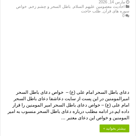
دعای رفع فقر و طلب رزق و روزی – آیه‌ جلب ثروت و برکت مال
مارس 14, 2026
احادیث معصومین علیهم السلام
,
باطل السحر و چشم زخم
,
خواص
سوره های قرآن
,
طلب حاجت
لا حول ولا قوة الا بالله برای چشم زخم – دعای چشم زخم ماشاالله
0
دعای قوی رفع ترس – دعای مجرب برای آرامش قلب و رفع اضطراب
دعا برای پولدار شدن در یک روز – دعای ثروت حضرت سلیمان
دعای باطل السحر امام علی (ع) – خواص دعای باطل السحر
امیرالمومنین در این پست از سایت دعاشفا دعای باطل السحر
امام علی (ع) – خواص دعای باطل السحر امیر المومنین را قرار
داده ایم.در ادامه مطلب درباره دعای باطل السحر منسوب به امیر
المومنین و خواص این دعای معتبر …
بیشتر بخوانید »