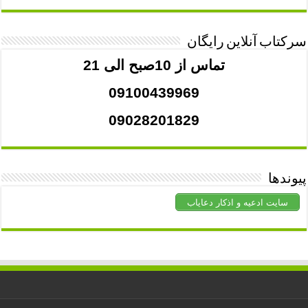
سرکتاب آنلاین رایگان
تماس از 10صبح الی 21
09100439969
09028201829
پیوندها
سایت ادعیه و اذکار دعایاب