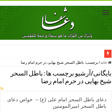
دعای جلب محبت فوری معشوق – دعای جلب محبت شوهر
خانه
/
برچسب:
باطل السحر شیخ بهایی در حرم امام رضا
دعای مشکل گشا برای رفع فقر – ذکرهای روزی‌ بخش
بایگانی/آرشیو برچسب ها :
باطل السحر
معجزات دعای یا من اظهر الجمیل – دعای یا من اظهر الجمیل برای حاج
شیخ بهایی در حرم امام رضا
مهم ترین اذکار الهی و فضیلت آن ها – ذکر مخصوص مستجاب الدعوه ش
دعا برای ترس بچه ها در خواب – دعای ترس و بی خوابی کودکان
دعای باطل السحر امام علی (ع) – خواص دعای
نماز حاجت برای کار گشایی- دعای رفع مشکلات و طلب حاجت
باطل السحر امیرالمومنین