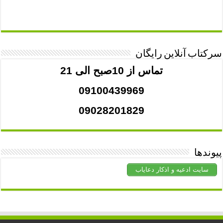
سرکتاب آنلاین رایگان
تماس از 10صبح الی 21
09100439969
09028201829
پیوندها
سایت ادعیه و اذکار دعایاب