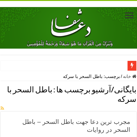
دعای جلب محبت فوری معشوق – دعای جلب محبت شوهر
خانه
/
برچسب:
باطل السحر با سرکه
دعای مشکل گشا برای رفع فقر – ذکرهای روزی‌ بخش
بایگانی/آرشیو برچسب ها :
باطل السحر با
معجزات دعای یا من اظهر الجمیل – دعای یا من اظهر الجمیل برای حاج
سرکه
مهم ترین اذکار الهی و فضیلت آن ها – ذکر مخصوص مستجاب الدعوه ش
دعا برای ترس بچه ها در خواب – دعای ترس و بی خوابی کودکان
مجرب ترین دعا جهت باطل السحر – باطل
نماز حاجت برای کار گشایی- دعای رفع مشکلات و طلب حاجت
السحر در روایات