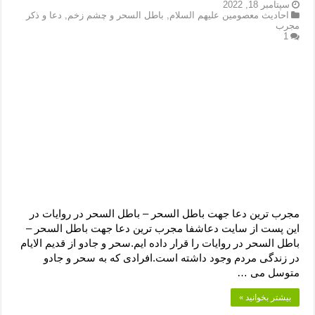
دعای رفع فقر و طلب رزق و روزی – آیه‌ جلب ثروت و برکت مال
سپتامبر 18, 2022
احادیث معصومین علیهم السلام
,
باطل السحر و چشم زخم
,
دعا و ذکر
مجرب
لا حول ولا قوة الا بالله برای چشم زخم – دعای چشم زخم ماشاالله
1
دعای قوی رفع ترس – دعای مجرب برای آرامش قلب و رفع اضطراب
دعا برای پولدار شدن در یک روز – دعای ثروت حضرت سلیمان
مجرب ترین دعا جهت باطل السحر – باطل السحر در روایات در
این پست از سایت دعاشفا مجرب ترین دعا جهت باطل السحر –
باطل السحر در روایات را قرار داده ایم.سحر و جادو از قدیم الایام
در زندگی مردم وجود داشته است.افرادی که به سحر و جادو
متوسل می …
بیشتر بخوانید »