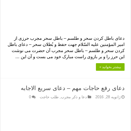
دعای باطل کردن سحر و طلسم – باطل سحر مجرب حرزی از
امیر المؤمنین علیه السّلام جهت حفظ و بُطلان سحر – دعای باطل
کردن سحر و طلسم – باطل سحر مجرب آن حضرت مى ‏نوشت
این حرز را و بر بازوى راست مبارک خود مى‏ بست و آن این …
بیشتر بخوانید »
دعای رفع حاجات مهم – دعای سریع الاجابه
ژانویه 28, 2016
دعا و ذکر مجرب
,
طلب حاجت
0