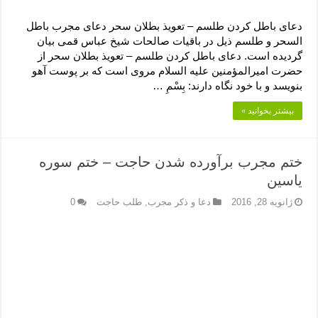
دعای باطل کردن طلسم – تعویذ بطلان سحر دعای مجرب باطل
السحر و طلسم ذیل در باقیات صالحات شیخ عباس قمی بیان
گردیده است. دعای باطل کردن طلسم – تعویذ بطلان سحر از
حضرت امیرالمؤمنین علیه السلام مروى است که بر پوست آهو
بنویسد و با خود نگاه دارند: بِسْمِ …
بیشتر بخوانید »
ختم مجرب برآورده شدن حاجت – ختم سوره
یاسین
ژانویه 28, 2016
دعا و ذکر مجرب
,
طلب حاجت
0