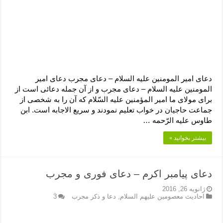
دعای امیر المومنین علیه السلام – دعای مجرب دعای امیر
المومنین علیه السلام – دعای مجرب و از آن جمله دعائى است از
براى مولاى ما امیر المؤمنین علیه السّلام که آن را به شخصى از
جماعت حاجیان در خواب تعلیم نمودند و سریع الاجابه است. ابن
طاوس علیه الرّحمه …
بیشتر بخوانید »
دعای پیامبر اکرم – دعای فوری و مجرب
ژانویه 26, 2016
احادیث معصومین علیهم السلام
,
دعا و ذکر مجرب
3