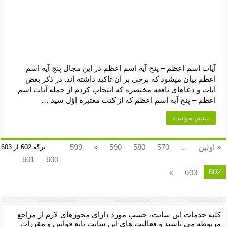
آیات اسم اعظم – پنج آیه اسم اعظم در این مجال پنج آیه اسم
اعظم بیان میشود که برخی بر آن تاکید داشته اند. در ذکر بعض
آیات و دعاهاى نافعه مختصره که انتخاب کردم از جمله آیات اسم
اعظم – پنج آیه اسم اعظم که از کتب معتبره اوّل سید …
بیشتر بخوانید »
« اولین
...
570
580
590
«
599
برگه 602 از 603
601
600
602
»
603
کلیه خدمات این سایت، حسب مورد دارای مجوزهای لازم از مراجع
مربوطه می باشند و فعالیت های این سایت تابع قوانین و مقررات