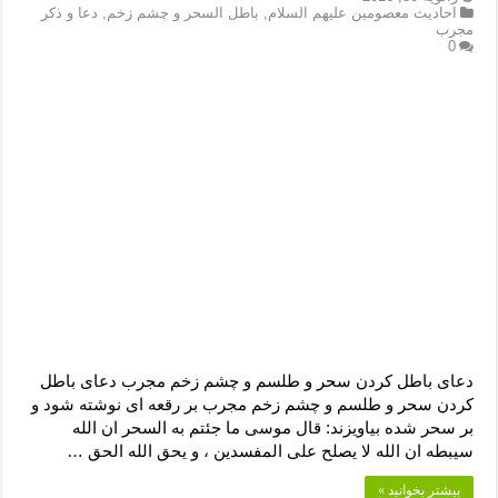
احادیث معصومین علیهم السلام
,
باطل السحر و چشم زخم
,
دعا و ذکر
مجرب
0
دعای باطل کردن سحر و طلسم و چشم زخم مجرب دعای باطل
کردن سحر و طلسم و چشم زخم مجرب بر رقعه اى نوشته شود و
بر سحر شده بیاویزند: قال موسى ما جئتم به السحر ان الله
سیبطه ان الله لا یصلح على المفسدین ، و یحق الله الحق …
بیشتر بخوانید »