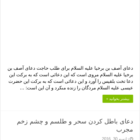
دعای رفع فقر و طلب رزق و روزی – آیه‌ جلب ثروت و برکت مال
لا حول ولا قوة الا بالله برای چشم زخم – دعای چشم زخم ماشاالله
دعای قوی رفع ترس – دعای مجرب برای آرامش قلب و رفع اضطراب
دعا برای پولدار شدن در یک روز – دعای ثروت حضرت سلیمان
دعاى آصف بن برخیا علیه السلام برای طلب حاجت دعاى آصف بن
برخیا علیه السلام‏ مروى است که این دعائى است که به برکت این
دعا تخت بلقیس را آورد و این دعائى است که به برکت این حضرت
عیسى علیه السلام مردگان را زنده مى‏کرد و آن این است: …
بیشتر بخوانید »
دعای باطل کردن سحر و طلسم و چشم زخم
مجرب
ژانویه 30, 2016