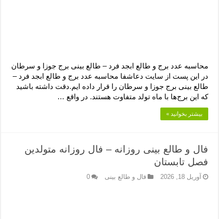
دعای رفع فقر و طلب رزق و روزی – آیه‌ جلب ثروت و برکت مال
لا حول ولا قوة الا بالله برای چشم زخم – دعای چشم زخم ماشاالله
دعای قوی رفع ترس – دعای مجرب برای آرامش قلب و رفع اضطراب
دعا برای پولدار شدن در یک روز – دعای ثروت حضرت سلیمان
محاسبه عدد برج و طالع ابجد فرد – طالع بینی برج جوزا و سرطان
در این پست از سایت دعاشفا محاسبه عدد برج و طالع ابجد فرد –
طالع بینی برج جوزا و سرطان را قرار داده ایم.دقت داشته باشید
که این برج‌ها با ماه تولد متفاوت هستند. در واقع …
بیشتر بخوانید »
فال و طالع بینی روزانه – فال روزانه متولدین
فصل تابستان
آوریل 18, 2026
فال و طالع بینی
0