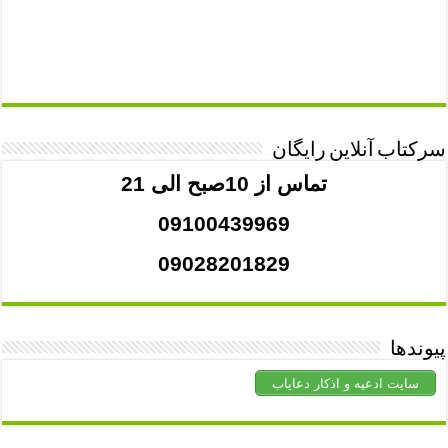
سرکتاب آنلاین رایگان
تماس از 10صبح الی 21
09100439969
09028201829
پیوندها
سایت ادعیه و اذکار دعایاب