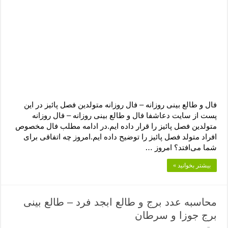
دعای رفع فقر و طلب رزق و روزی – آیه‌ جلب ثروت و برکت مال
لا حول ولا قوة الا بالله برای چشم زخم – دعای چشم زخم ماشاالله
دعای قوی رفع ترس – دعای مجرب برای آرامش قلب و رفع اضطراب
دعا برای پولدار شدن در یک روز – دعای ثروت حضرت سلیمان
فال و طالع بینی روزانه – فال روزانه متولدین فصل پائیز در این
پست از سایت دعاشفا فال و طالع بینی روزانه – فال روزانه
متولدین فصل پائیز را قرار داده ایم.در ادامه مطلب فال مخصوص
افراد متولد فصل پائیز را توضیح داده ایم.امروز چه اتفاقی برای
شما می‌افتد؟ امروز …
بیشتر بخوانید »
محاسبه عدد برج و طالع ابجد فرد – طالع بینی
برج جوزا و سرطان