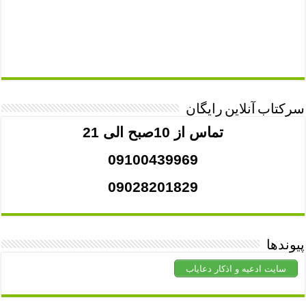
سرکتاب آنلاین رایگان
تماس از 10صبح الی 21
09100439969
09028201829
پیوندها
سایت ادعیه و اذکار دعایاب