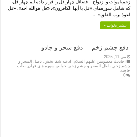
زخم،اموات و ازدواج – فضائل چهار قل را قرار داده ایم.چهار قل،
که شامل سوره‌های «قل يا أيها الكافرون»، «قل هوالله احد»، «قل
اعوذ برب الفلق» …
بیشتر بخوانید »
دفع چشم زخم – دفع سحر و جادو
می 11, 2025
احادیث معصومین علیهم السلام
,
ادعیه شفا بخش
,
باطل السحر و
چشم زخم
,
باطل السحر و چشم زخم
,
خواص سوره های قرآن
,
طلب
حاجت
0