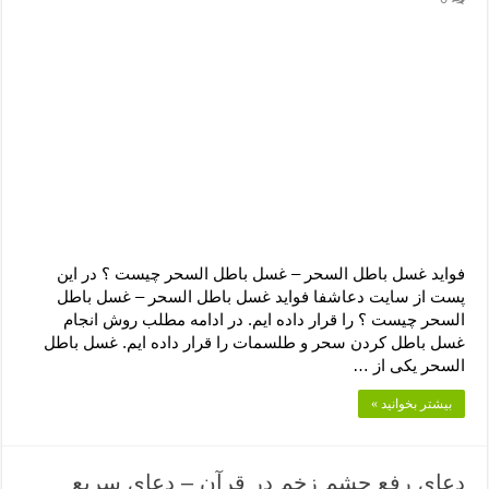
دعای رفع فقر و طلب رزق و روزی – آیه‌ جلب ثروت و برکت مال
لا حول ولا قوة الا بالله برای چشم زخم – دعای چشم زخم ماشاالله
دعای قوی رفع ترس – دعای مجرب برای آرامش قلب و رفع اضطراب
دعا برای پولدار شدن در یک روز – دعای ثروت حضرت سلیمان
فواید غسل باطل السحر – غسل باطل السحر چیست ؟ در این
پست از سایت دعاشفا فواید غسل باطل السحر – غسل باطل
السحر چیست ؟ را قرار داده ایم. در ادامه مطلب روش انجام
غسل باطل کردن سحر و طلسمات را قرار داده ایم. غسل باطل
السحر یکی از …
بیشتر بخوانید »
دعای رفع چشم زخم در قرآن – دعای سریع