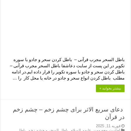
باطل السحر مجرب قرآنی – باطل کردن سحر و جادو با سوره
تکویر در این پست از سایت دعاشفا باطل السحر مجرب قرآنی –
باطل کردن سحر و جادو با سوره تکویر را قرار داده ایم.در ادامه
مطلب باطل کردن انواع سحر و جادو در خانه یا محل کار را …
بیشتر بخوانید »
دعای سریع الاثر برای چشم زخم – چشم زخم
در قرآن
فوریه 11, 2025
احادیث معصومین علیهم السلام
,
باطل السحر و چشم زخم
,
باطل