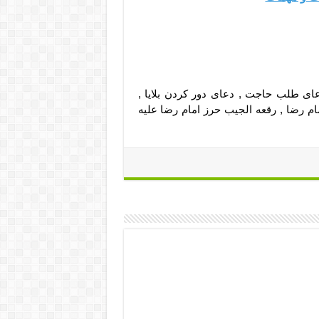
ای طلب حاجت , دعای دور کردن بلایا ,
م رضا , رقعه الجیب حرز امام رضا علیه