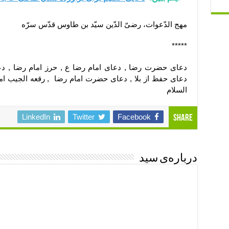
مهج الدّعوات، رضىّ الدّین سیّد بن طاوس قدّس سرّه
*****
دعای حضرت رضا , دعای امام رضا ع , حرز امام رضا , دع
دعای حفظ از بلا , دعای حضرت امام رضا , رقعه الجیب اما
السلام
LinkedIn
Twitter
Facebook
Share
درباره‌ی سید