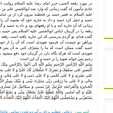
در مورد
رقعه الجیب حرز امام رضا
علیه السلام روایت ا
خادم مأمون که گفت زمانى که وارد شد ابوالحسن على بن 
علیه السلام به قصر حمید بن قحطبه بیرون کرد از تن لباس 
حمید و حمل کرد حمید و داد به جاریه خود که بشوید آن 
زمانى که آن جاریه آمد و با او رقعهاى بود و داد به حمید و گ
رقعه را در گریبان لباس ابوالحسن علیه السلام پس حمید
گفت فداى تو گردم بدرستى که این جاریه یافته است رقعه ا
پیراهن تو چیست آن فرمود تعویذى است که آن را از خود 
حمید گفت ممکن است که ما را مشرّف کنى به آن پس فر
تعویذى است که هرکه نگاه دارد در گریبان خود دفع مىشود بل
رجیم پس خواند تعویذ را بر حمید و آن این است:
بِسْمِ اللَّهِ الرَّحْمنِ الرَّحیمِ بِسْمِ اللَّهِ اِنّى اَعُوذُ بِالرَّحْمنِ مِنْکَ اِنْ 
الْبَصیرِ عَلى سَمْعِکَ وَ بَصَرِکَ لا سُلْطانَ لَکَ عَلَىَّ وَ لا عَلى
عَلى بَشَرى وَ لا عَلى لَحْمى وَ لا عَلى دَمى وَ لا عَلى مُخّى وَ
مالى وَ لا عَلى ما رَزَقَنى رَبّى سَتَرْتُ بَیْنى وَ بَیْنَکَ بِسِتْرِ النُّبُوَّه
الْجَبابِرَهِ وَالْفَراعِنَهِ جَبْرَئیلُ عَنْ یَمینى وَ میکائیلُ عَنْ یَسارى 
عَلَیْهِ وَ آلِهِ اَمامى وَاللَّهُ مُطَّلِعٌ عَلَىَّ یَمْنَعُکَ مِنّى وَ یَمْنَعُ الشَّ
یَسْتَفِزَّنى وَ یَسْتَخِفَّنى اَللَّهُمَّ اِلَیْکَ الْتَجَاْتُ اَللَّهُمَّ اِلَیْکَ الْتَجَاْتُ اَلل
اینم ببین:
دعایی عظیم برای برآورده شدن تمامی حاجا