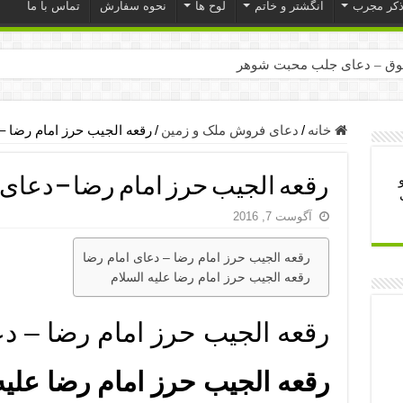
ذکر مجرب
انگشتر و خاتم
لوح ها
نحوه سفارش
تماس با ما
ق – دعای جلب محبت شوهر
ر – ذکرهای روزی‌ بخش
میل – دعای یا من اظهر الجمیل برای حاجت
خانه
/
دعای فروش ملک و زمین
/
رقعه الجیب حرز امام رضا –
لت آن ها – ذکر مخصوص مستجاب الدعوه شدن
رقعه الجیب حرز امام رضا – دعای 
ب – دعای ترس و بی خوابی کودکان
آگوست 7, 2016
- دعای رفع مشکلات و طلب حاجت
وزی – آیه‌ جلب ثروت و برکت مال
رقعه الجیب حرز امام رضا – دعای امام رضا
رقعه الجیب حرز امام رضا علیه السلام
ای چشم زخم – دعای چشم زخم ماشاالله
مجرب برای آرامش قلب و رفع اضطراب
رقعه الجیب حرز امام رضا – دع
 روز – دعای ثروت حضرت سلیمان
رقعه الجیب حرز امام رضا علیه