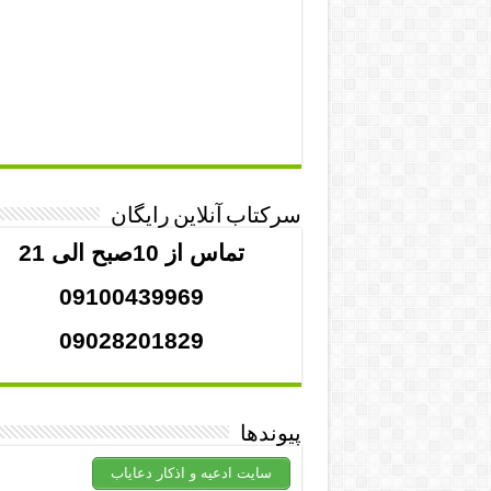
سرکتاب آنلاین رایگان
تماس از 10صبح الی 21
09100439969
09028201829
پیوندها
سایت ادعیه و اذکار دعایاب