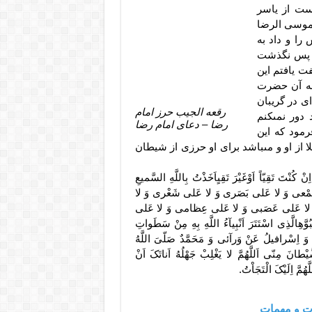
ست از یاسر
موسى الرضا
را و داد به
را پس نگذشت
فت یافتم این
 به آن حضرت
ى در گریبان
رقعه الجیب حرز امام
دور نمىکنم
رضا – دعای امام رضا
مود که این
ا از او و مىباشد براى او حرزى از شیطان
کُنْتَ تَقِیّاً اَوْغَیْرَ تَقِىٍاَخَذْتُ بِاللَّهِ السَّمیعِ
 سَمْعى وَ لا عَلى بَصَرى وَ لا عَلى شَعْرى وَ لا
 لا عَلى عَصَبى وَ لا عَلى عِظامى وَ لا عَلى
ِالَّذِى اسْتَتَرَ اَنْبِیآءُ اللَّهِ بِهِ مِنْ سَطَواتِ
وَ اِسْرافیلُ عَنْ وَرآئى وَ مَحَمَّدٌ صَلّىَ اللَّهُ
یْطانَ مِنّى اَللَّهُمَّ لا یَغْلِبْ جَهْلُهُ اَناتَکَ اَنْ
َّهُمَّ اِلَیْکَ الْتَجَاْتُ.
ت و مهمات