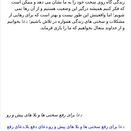
دعای رفع فقر و طلب رزق و روزی – آیه‌ جلب ثروت و برکت مال
زندگی گاه روی سخت خود را به ما نشان می دهد و ممکن است
که فکر کنیم همیشه درگیر این وضعیت هستیم و از آن رها نمی
لا حول ولا قوة الا بالله برای چشم زخم – دعای چشم زخم ماشاالله
شویم؛ اما واقعیتش این طور نیست و بهتر است که برای رهایی از
مشکلات و سختی های زندگی همواره در تلاش باشیم؛
دعا
بخوانیم
دعای قوی رفع ترس – دعای مجرب برای آرامش قلب و رفع اضطراب
و از خداوند متعال بخواهیم که ما را یاری فرماید.
دعا برای پولدار شدن در یک روز – دعای ثروت حضرت سلیمان
دعا
برای رفع سختی ها و بلا های پیش و رو
دعا
برای رفع سختی ها و بلا های پیش و رو,دعای دفع بلا,دعای رفع