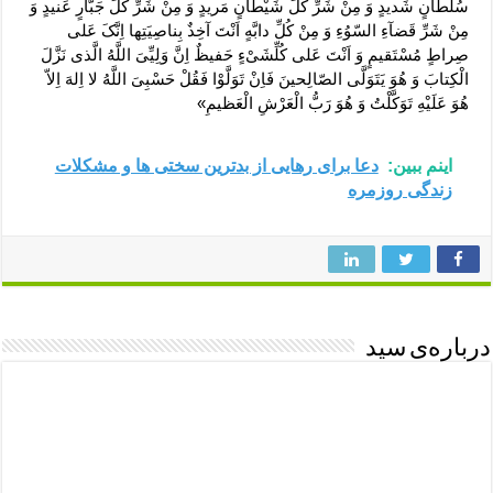
سُلْطانٍ شَدیدٍ وَ مِنْ شَرِّ کُلِّ شَیْطانٍ مَریدٍ وَ مِنْ شَرِّ کُلِّ جَبّارٍ عَنیدٍ وَ
مِنْ شَرِّ قَضآءِ السّوُءِ وَ مِنْ کُلِّ دابَّهٍ اَنْتَ آخِذٌ بِناصِیَتِها اِنَّکَ عَلى
صِراطٍ مُسْتَقیمٍ وَ اَنْتَ عَلى کُلِّشَىْءٍ حَفیظٌ اِنَّ وَلِیِّىَ اللَّهُ الَّذى نَزَّلَ
الْکِتابَ وَ هُوَ یَتَوَلَّى الصّالِحینَ فَاِنْ تَوَلَّوْا فَقُلْ حَسْبِىَ اللَّهُ لا اِلهَ اِلاّ
هُوَ عَلَیْهِ تَوَکَّلْتُ وَ هُوَ رَبُّ الْعَرْشِ الْعَظیمِ»
اینم ببین:
دعا برای رهایی از بدترین سختی ها و مشکلات
زندگی روزمره
درباره‌ی سید