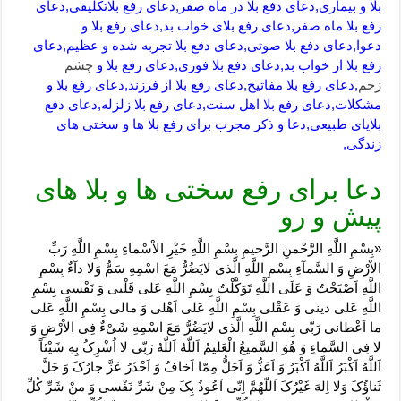
بلا و بیماری,دعای دفع بلا در ماه صفر,دعای رفع بلاتکلیفی,دعای
رفع بلا ماه صفر,دعای رفع بلای خواب بد,دعای رفع بلا و
دعوا,دعای دفع بلا صوتی,دعای دفع بلا تجربه شده و عظیم,دعای
رفع بلا از خواب بد,دعای دفع بلا فوری,دعای رفع بلا و
چشم
زخم
,دعای رفع بلا مفاتیح,دعای رفع بلا از فرزند,دعای رفع بلا و
مشکلات,دعای رفع بلا اهل سنت,دعای رفع بلا زلزله,دعای دفع
بلایای طبیعی,دعا و ذکر مجرب برای رفع بلا ها و سختی های
زندگی,
دعا برای رفع سختی ها و بلا های
پیش و رو
«بِسْمِ اللَّهِ الرَّحْمنِ الرَّحیمِ بِسْمِ اللَّهِ خَیْرِ الاْسْماءِ بِسْمِ اللَّهِ رَبِّ
الاْرْضِ وَ السَّمآءِ بِسْمِ اللَّهِ الَّذى لایَضُرُّ مَعَ اسْمِهِ سَمُّ وَلا دآءٌ بِسْمِ
اللَّهِ اَصْبَحْتُ وَ عَلَى اللَّهِ تَوَکَّلْتُ بِسْمِ اللَّهِ عَلى قَلْبى وَ نَفْسى بِسْمِ
اللَّهِ عَلى دینى وَ عَقْلى بِسْمِ اللَّهِ عَلى اَهْلى وَ مالى بِسْمِ اللَّهِ عَلى
ما اَعْطانى رَبّى بِسْمِ اللَّهِ الَّذى لایَضُرُّ مَعَ اسْمِهِ شَىْءٌ فِى الاْرْضِ وَ
لا فِى السَّماءِ وَ هُوَ السَّمیعُ الْعَلیمُ اَللَّهُ اَللَّهُ رَبّى لا اُشْرِکُ بِهِ شَیْئاً
اَللَّهُ اَکْبَرُ اَللَّهُ اَکْبَرُ وَ اَعَزُّ وَ اَجَلُّ مِمّا اَخافُ وَ اَحْذَرُ عَزَّ جارُکَ وَ جَلَّ
ثَناؤُکَ وَلا اِلهَ غَیْرُکَ اَللّهُمَّ اِنّى اَعُوذُ بِکَ مِنْ شَرِّ نَفْسى وَ منْ شَرِّ کُلِّ