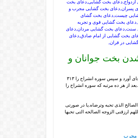
ل ازدواج,دعای بخت گشایی,دعای بخت
ی پسران,دعای بخت گشایی مجرب و
گشایی چیست,دعای بخت گشای
,دعای بخت گشایی قوی و تجربه
 سنت,دعای بخت گشایی مردان,دعای
ای بخت گشایی از امام صادق,دعای
شایی در قران,
شدن بخت جوانان و
شب جمعه دو رکعت نماز حاجت به درگاه خداوند جل جلاله بجای آورد و سپس سوره انشراح را ۳۱۳
عد از هر ده مرتبه که سوره انشراح را
 الصالح الذی تحبه وترضاه.یا در صورتی
لهم ارزقنی الزوجه الصالحه التی تحبها
 مجرب