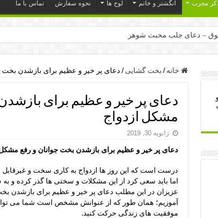
ذکر مجرب
انگشتر و خاتم
لوح ها
نحوه سفارش
تماس با ما
ق – دعای جلب محبت شوهر
ر – ذکرهای روزی‌ بخش
میل – دعای یا من اظهر الجمیل برای حاجت
خانه
/
بخت گشایی
/
دعای پر خیر و عظیم برای بازشدن بخت ج
لت آن ها – ذکر مخصوص مستجاب الدعوه شدن
دعای پر خیر و عظیم برای بازشدن
ب – دعای ترس و بی خوابی کودکان
مشکل ازدواج
- دعای رفع مشکلات و طلب حاجت
ژانویه 30, 2019
وزی – آیه‌ جلب ثروت و برکت مال
دعای پر خیر و عظیم برای بازشدن بخت جوانان و رفع مشکل 
ای چشم زخم – دعای چشم زخم ماشاالله
مجرب برای آرامش قلب و رفع اضطراب
درست است که این روز ها ازدواج به کاری سخت و غیرقابل ا
اما باید سعی کرد از این مشکلات و سختی ها گذر کرده و ب
 روز – دعای ثروت حضرت سلیمان
عزیزان در این مطلب دعای پر خیر و عظیم برای بازشدن بخت
آموزیم؛ همان طور که از عنوانش مشخص است شما می توانی
موفقیت های زندگی حرکت کنید.