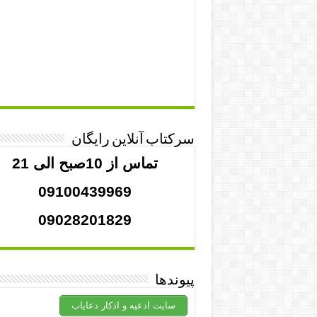
سرکتاب آنلاین رایگان
تماس از 10صبح الی 21
09100439969
09028201829
پیوندها
سایت ادعیه و اذکار دعایاب