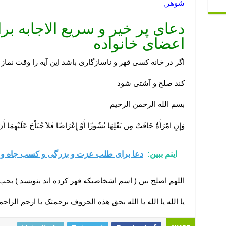
شوهر,
دعای پر خیر و سریع الاجابه ب
اعضای خانواده
اگر در خانه کسی قهر و ناسازگاری باشد این آیه را وقت نم
کند صلح و آشتی شود
بسم الله الرحمن الرحیم
وَإِنِ امْرَأَةٌ خَافَتْ مِن بَعْلِهَا نُشُوزًا أَوْ إِعْرَاضًا فَلاَ جُنَاْحَ عَلَيْهِمَا أَن
اینم ببین:
دعا برای طلب عزت و بزرگی و کسب جاه و م
اللهم اصلح بین ( اسم اشخاصیکه قهر کرده اند بنویسد ) بحب (
یا الله یا الله یا الله بحق هذه الحروف برحمتک یا ارحم الراحم