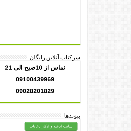
سرکتاب آنلاین رایگان
تماس از 10صبح الی 21
09100439969
09028201829
پیوندها
سایت ادعیه و اذکار دعایاب