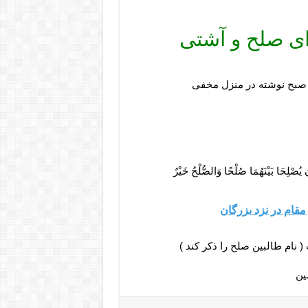
رای صلح و آشتی
از صبح نوشته در منزل مخفی
 يُصْلِحَا بَيْنَهُمَا صُلْحًا وَالصُّلْحُ خَيْرٌ
قام در نزد بزرگان
 نام طالبین صلح را ذکر کند )
ین