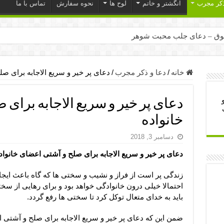
ذکر مجرب
انگشتر و خاتم
لوح ها
نحوه سفارش
تماس با ما
ق – دعای جلب محبت شوهر
ر – ذکرهای روزی‌ بخش
میل – دعای یا من اظهر الجمیل برای حاجت
خانه
/
دعا و ذکر مجرب
/
دعای پر خیر و سریع الاجابه برای ص
لت آن ها – ذکر مخصوص مستجاب الدعوه شدن
دعای پر خیر و سریع الاجابه برای
ب – دعای ترس و بی خوابی کودکان
خانواده
- دعای رفع مشکلات و طلب حاجت
دسامبر 3, 2018
وزی – آیه‌ جلب ثروت و برکت مال
دعای پر خیر و سریع الاجابه برای صلح و آشتی اعضای خانواد
ای چشم زخم – دعای چشم زخم ماشاالله
مجرب برای آرامش قلب و رفع اضطراب
زندگی پر است از فراز و نشیب و سختی ها که گاه باعث ایج
احتمالا خیلی درون خانوادگی خواهد بود و برای رهایی از سخت
 روز – دعای ثروت حضرت سلیمان
باید به خدای متعال توکل کرد تا سختی ها رفع گردد.
ضمن این که دعای پر خیر و سریع الاجابه برای صلح و آشتی اع