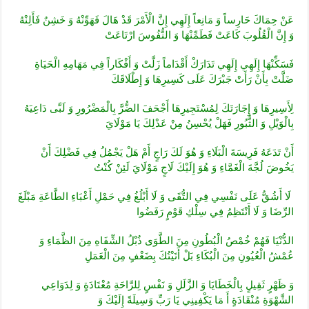
عَنْ حِمَاكَ حَارِساً وَ مَانِعاً إِلَهِي إِنَّ الْأَمْرَ قَدْ هَالَ فَهَوِّنْهُ وَ خَشِنٌ فَأَلِنْهُ
وَ إِنَّ الْقُلُوبَ كَاعَتْ فَطَمِّنْهَا وَ النُّفُوسَ ارْتَاعَتْ
فَسَكِّنْهَا إِلَهِي إِلَهِي تَدَارَكْ أَقْدَاماً زَلَّتْ وَ أَفْكَاراً فِي مَهَامِهِ الْحَيَاةِ
ضَلَّتْ بِأَنْ رَأَتْ جَبْرَكَ عَلَى كَسِيرِهَا وَ إِطْلَاقَكَ
لِأَسِيرِهَا وَ إِجَارَتَكَ لِمُسْتَجِيرِهَا أَجْحَفَ الضُّرَّ بِالْمَضْرُورِ وَ لَبَّى دَاعِيَهُ
بِالْوَيْلِ وَ الثُّبُورِ فَهَلْ يُحْسِنُ مِنْ عَدْلِكَ يَا مَوْلَايَ
أَنْ تَدَعَهُ فَرِيسَةَ الْبَلَاءِ وَ هُوَ لَكَ رَاجٍ أَمْ هَلْ يَجْمُلُ فِي فَضْلِكَ أَنْ
يَخُوضَ لُجَّةَ الْغَمَّاءِ وَ هُوَ إِلَيْكَ لَاجٍ مَوْلَايَ لَئِنْ كُنْتُ
لَا أَشُقُّ عَلَى نَفْسِي فِي التُّقَى وَ لَا أَبْلُغُ فِي حَمْلِ أَعْبَاءِ الطَّاعَةِ مَبْلَغَ
الرِّضَا وَ لَا أَنْتَظِمُ فِي سِلْكِ قَوْمٍ رَفَضُوا
الدُّنْيَا فَهُمْ خُمْصُ الْبُطُونِ مِنَ الطَّوَى ذُبْلُ الشِّفَاهِ مِنَ الظَّمَاءِ وَ
عُمْشُ الْعُيُونِ مِنَ الْبُكَاءِ بَلْ أَتَيْتُكَ بِضَعْفٍ مِنَ الْعَمَلِ
وَ ظَهْرٍ ثَقِيلٍ بِالْخَطَايَا وَ الزَّلَلِ وَ نَفْسٍ لِلرَّاحَةِ مُعْتَادَةٍ وَ لِدَوَاعِي
الشَّهْوَةِ مُنْقَادَةٍ أَ مَا يَكْفِينِي يَا رَبِّ وَسِيلَةً إِلَيْكَ وَ