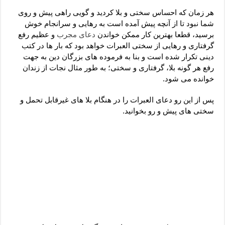
دعای رفع فقر و طلب رزق و روزی – آیه‌ جلب ثروت و برکت مال
هر زمان که احساس سختی و بلا کردید و گویی راهی پیش و روی
لا حول ولا قوة الا بالله برای چشم زخم – دعای چشم زخم ماشاالله
شما نبود تا از آنچه پیش آمده است به رهایی و سرانجام خوش
برسید، قطعا بهترین کار ممکن خواندن
دعای مجرب
و عظیم رفع
دعای قوی رفع ترس – دعای مجرب برای آرامش قلب و رفع اضطراب
گرفتاری و رهایی از سختی العبرات خواهد بود که بار ها در کتب
دعا برای پولدار شدن در یک روز – دعای ثروت حضرت سلیمان
دینی تکرار شده است و بنا به فرموده های بزرگان دین به جهت
رفع هر گونه بلا، گرفتاری و سختی؛ به طور مثال نجات از زندان
خوانده می شود.
پس از این رو دعای العبرات را در هنگام بلا های غیرقابل تحمل و
سختی های پیش و رو بخوانید.