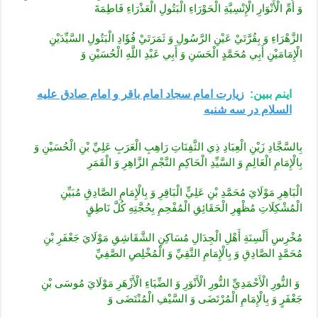
وَ أُمِّ الْأَنْوَارِ الْإِنْسِيَّةِ الْحَوْرَاءِ الْبَتُولِ الْعَذْرَاءِ فَاطِمَةَ
الزَّهْرَاءِ وَ بِقُرَّتَيْ عَيْنِ الرَّسُولِ وَ ثَمَرَتَيْ فُؤَادِ الْبَتُولِ السَّيِّدَيْنِ
الْإِمَامَيْنِ أَبِي مُحَمَّدٍ الْحَسَنِ وَ أَبِي عَبْدِ اللَّهِ الْحُسَيْنِ وَ
اینم ببین:
زیارت امام سجاد امام باقر و امام صادق علیه
السلام در سه شنبه
بِالسَّجَّادِ زَيْنِ الْعِبَادِ ذِي الثَّفِنَاتِ رَاهِبِ الْعَرَبِ عَلِيِّ بْنِ الْحُسَيْنِ وَ
بِالْإِمَامِ الْعَالِمِ وَ السَّيِّدِ الْحَاكِمِ النَّجْمِ الزَّاهِرِ وَ الْقَمَرِ
الْبَاهِرِ مَوْلَايَ مُحَمَّدِ بْنِ عَلِيٍّ الْبَاقِرِ وَ بِالْإِمَامِ الصَّادِقِ مُبَيِّنِ
الْمُشْكِلَاتِ مُظْهِرِ الْحَقَائِقِ الْمُفْحِمِ بِحُجَّتِهِ كُلَّ نَاطِقٍ
مُخْرِسِ أَلْسِنَةِ أَهْلِ الْجِدَالِ مُسَاكِنِ الشَّقَاشِقِ مَوْلَايَ جَعْفَرِ بْنِ
مُحَمَّدٍ الصَّادِقِ وَ بِالْإِمَامِ التَّقِيِّ وَ الْمُخْلِصِ الصَّفِيِّ
وَ النُّورِ الْأَحْمَدِيِّ النُّورِ الْأَنْوَرِ وَ الضِّيَاءِ الْأَزْهَرِ مَوْلَايَ مُوسَى بْنِ
جَعْفَرٍ وَ بِالْإِمَامِ الْمُرْتَضَى وَ السَّيْفِ الْمُنْتَضَى وَ