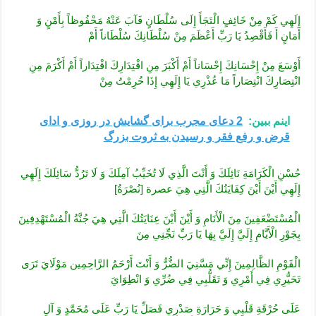
إِلَهِي كَمْ مِنْ خَائِفٍ الْتَجَأَ إِلَى سُلْطَانٍ فَآبَ عَنْهُ مَحْفُوظاً بِأَمْنٍ وَ
أَمَانٍ أَ فَأَقْصِدُ يَا رَبِّ أَعْظَمَ مِنْ سُلْطَانِكَ سُلْطَاناً أَمْ
أَوْسَعَ مِنْ إِحْسَانِكَ إِحْسَاناً أَمْ أَكْبَرَ مِنِ اقْتِدَارِكَ اقْتِدَاراً أَمْ أَكْرَمَ مِنِ
انْتِصَارِكَ انْتِصَاراً مَا عُذْرِي يَا إِلَهِي إِذَا حُرِمْتُ مِنْ
اینم ببین:
2 دعای مجرب برای گشایش در روزی و ادای
قرض و رفع فقر و رسیدن به ثروت بزرگ
حُسْنِ الْكَرَامَةِ نَائِلَكَ وَ أَنْتَ الَّذِي لَا تُخَيِّبُ آمِلَكَ وَ لَا تَرُدُّ سَائِلَكَ إِلَهِي
إِلَهِي أَيْنَ أَيْنَ كِفَايَتُكَ الَّتِي هِيَ عصرة [نُصْرَةُ]
الْمُسْتَضْعَفِينَ مِنَ الْأَنَامِ وَ أَيْنَ أَيْنَ عِنَايَتُكَ الَّتِي هِيَ جُنَّةُ الْمُسْتَهْدِفِينَ
بِجَوْرِ الْأَيَّامِ إِلَيَّ إِلَيَّ بِهَا يَا رَبِّ نَجِّنِي مِنَ
الْقَوْمِ الظَّالِمِينَ‏ إِنِّي‏ مَسَّنِيَ الضُّرُّ وَ أَنْتَ أَرْحَمُ الرَّاحِمِين مَوْلَايَ تَرَى
تَحَيُّرِي فِي أَمْرِي وَ تَقَلُّبِي فِي ضُرِّي وَ انْطِوَايَ
عَلَى حُرْقَةِ قَلْبِي وَ حَرَارَةِ صَدْرِي فَصَلِّ يَا رَبِّ عَلَى مُحَمَّدٍ وَ آلِ