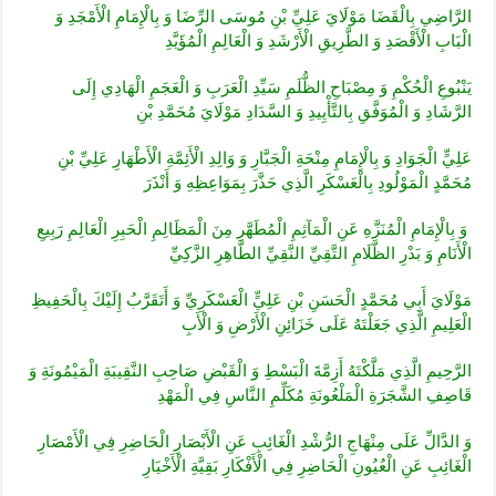
الرَّاضِي بِالْقَضَا مَوْلَايَ عَلِيِّ بْنِ مُوسَى الرِّضَا وَ بِالْإِمَامِ الْأَمْجَدِ وَ
الْبَابِ الْأَقْصَدِ وَ الطَّرِيقِ الْأَرْشَدِ وَ الْعَالِمِ الْمُؤَيَّدِ
يَنْبُوعِ الْحُكْمِ وَ مِصْبَاحِ الظُّلَمِ سَيِّدِ الْعَرَبِ وَ الْعَجَمِ الْهَادِي إِلَى
الرَّشَادِ وَ الْمُوَفَّقِ بِالتَّأْيِيدِ وَ السَّدَادِ مَوْلَايَ مُحَمَّدِ بْنِ
عَلِيٍّ الْجَوَادِ وَ بِالْإِمَامِ مِنْحَةِ الْجَبَّارِ وَ وَالِدِ الْأَئِمَّةِ الْأَطْهَارِ عَلِيِّ بْنِ
مُحَمَّدٍ الْمَوْلُودِ بِالْعَسْكَرِ الَّذِي حَذَّرَ بِمَوَاعِظِهِ وَ أَنْذَرَ
وَ بِالْإِمَامِ الْمُنَزَّهِ عَنِ الْمَآثِمِ الْمُطَهَّرِ مِنَ الْمَظَالِمِ الْحَبِرِ الْعَالِمِ رَبِيعِ
الْأَنَامِ وَ بَدْرِ الظَّلَامِ التَّقِيِّ النَّقِيِّ الطَّاهِرِ الزَّكِيِّ
مَوْلَايَ أَبِي مُحَمَّدٍ الْحَسَنِ بْنِ عَلِيٍّ الْعَسْكَرِيِّ وَ أَتَقَرَّبُ إِلَيْكَ بِالْحَفِيظِ
الْعَلِيمِ الَّذِي جَعَلْتَهُ عَلَى خَزَائِنِ الْأَرْضِ وَ الْأَبِ
الرَّحِيمِ الَّذِي مَلَّكْتَهُ أَزِمَّةَ الْبَسْطِ وَ الْقَبْضِ صَاحِبِ النَّقِيبَةِ الْمَيْمُونَةِ وَ
قَاصِفِ الشَّجَرَةِ الْمَلْعُونَةِ مُكَلِّمِ النَّاسِ فِي الْمَهْدِ
وَ الدَّالِّ عَلَى مِنْهَاجِ الرُّشْدِ الْغَائِبِ عَنِ الْأَبْصَارِ الْحَاضِرِ فِي الْأَمْصَارِ
الْغَائِبِ عَنِ الْعُيُونِ الْحَاضِرِ فِي الْأَفْكَارِ بَقِيَّةِ الْأَخْيَارِ