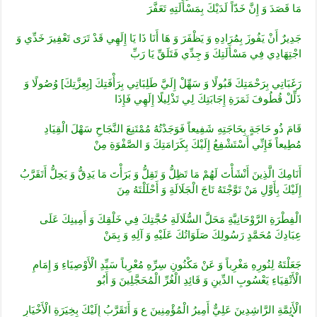
مَا قَصَدَ وَ إِنَّ خَدّاً لَدَيْكَ بِمَسْأَلَتِهِ تَعَفَّرَ
جَدِيرٌ أَنْ يَفُوزَ بِمُرَادِهِ وَ يَظْفَرَ وَ هَا أَنَا ذَا يَا إِلَهِي قَدْ تَرَى تَعْفِيرَ خَدِّي وَ
اجْتِهَادِي فِي مَسْأَلَتِكَ وَ جِدِّي فَتَلَقِّ يَا رَبِّ
رَغَبَاتِي بِرَحْمَتِكَ قَبُولًا وَ سَهِّلْ إِلَيَّ طَلِبَاتِي بِرَأْفَتِكَ [بِعِزَّتِكَ‏] وُصُولًا وَ
ذَلِّلْ قُطُوفَ ثَمَرَةِ إِجَابَتِكَ لِي تَذْلِيلًا إِلَهِي فَإِذَا
قَامَ ذُو حَاجَةٍ بِحَاجَتِهِ شَفِيعاً فَوَجَدْتُهُ مُمْتَنِعَ النَّجَاحِ سَهْلَ الْقِيَادِ
مُطِيعاً فَإِنِّي أَسْتَشْفِعُ إِلَيْكَ بِكَرَامَتِكَ وَ الصَّفْوَةِ مِنْ
أَنَامِكَ الَّذِينَ أَنْشَأْتَ لَهُمْ مَا تَظِلُّ وَ تَقِلُّ وَ بَرَأْتَ مَا يَدِقُّ وَ يَحِلُّ أَتَقَرَّبُ
إِلَيْكَ بِأَوَّلِ مَنْ تَوَّجْتَهُ تَاجَ الْجَلَالَةِ وَ أَحْلَلْتَهُ مِنَ
الْفِطْرَةِ الرَّوْحَانِيَّةِ مَحَلَّ السُّلَالَةِ حُجَّتِكَ فِي خَلْقِكَ وَ أَمِينِكَ عَلَى
عِبَادِكَ مُحَمَّدٍ رَسُولِكَ صَلَوَاتُكَ عَلَيْهِ وَ آلِهِ وَ بِمَنْ
جَعَلْتَهُ لِنُورِهِ مَغْرِباً وَ عَنْ مَكْنُونِ سِرِّهِ مُعْرِباً سَيِّدِ الْأَوْصِيَاءِ وَ إِمَامِ
الْأَتْقِيَاءِ يَعْسُوبِ الدِّينِ وَ قَائِدِ الْغُرِّ الْمُحَجَّلِينَ وَ أَبُو
الْأَئِمَّةِ الرَّاشِدِينَ عَلِيٌّ أَمِيرُ الْمُؤْمِنِينَ ع وَ أَتَقَرَّبُ إِلَيْكَ بِخِيَرَةِ الْأَخْيَارِ