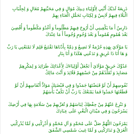
ذَرِيعَةً لَدَيْكَ أَنَّنِي لِأَوْلِيَاءِ دِينِكَ مُوَالٍ وَ فِي مَحَبَّتِهِمْ مُغَالٍ وَ لِجِلْبَابِ
الْبَلَاءِ فِيهِمْ لَابِسٌ وَ لِكِتَابِ تَحَمُّلِ الْعَنَاءِ بِهِمْ
دَارِسٌ أَ مَا يَكْفِينِي أَنْ أَرُوحَ فِيهِمْ مَظْلُوماً وَ أَغْدُوَ مَكْظُوماً وَ أُقْضِيَ
بَعْدَ هُمُومٍ هُمُوماً وَ بَعْدَ وُجُومٍ وُجُوماً أَ مَا عِنْدَكَ
يَا مَوْلَايَ بِهَذِهِ حُرْمَةٌ لَا تَضِيعُ وَ ذِمَّةٌ بِأَدْنَاهَا تَقْتَنِعُ فَلِمَ لَا تَمْنَعُنِي يَا رَبِّ
وَ هَا أَنَا ذَا غَرِيقٍ وَ تَدَعُنِي هَكَذَا وَ أَنَا بِنَارِ
عَدُوِّكَ حَرِيقٌ مَوْلَايَ أَ تَجْعَلُ أَوْلِيَاءَكَ لِأَعْدَائِكَ طَرَائِدَ وَ لِمَكْرِهِمْ
مَصَايِدَ وَ تُقَلِّدُهُمْ مِنْ خَسْفِهِمْ قَلَائِدَ وَ أَنْتَ مَالِكُ
نُفُوسِهِمْ أَنْ لَوْ قَبَضْتَهَا جَمَدُوا وَ فِي قَبْضَتِكَ مَوَادُّ أَنْفَاسِهِمْ أَنْ لَوْ
قَطَعْتَهَا خَمَدُوا فَمَا يَمْنَعُكَ يَا رَبِّ أَنْ تَكُفَّ بَأْسَهُمْ
وَ تَنْزِعَ عَنْهُمْ مِنْ حِفْظِكَ لِبَاسَهُمْ وَ تُعَرِّيهِمْ مِنْ سَلَامَةٍ بِهَا فِي أَرْضِكَ
يَسْرَحُونَ وَ فِي مَيْدَانِ الْبَغْيِ عَلَى عِبَادِكَ
يَمْرَحُونَ اللَّهُمَّ صَلِّ عَلَى مُحَمَّدٍ وَ آلِ مُحَمَّدٍ وَ أَدْرِكْنِي وَ لَمَّا يُدْرِكْنِي
الْغَرَقُ وَ تَدَارَكْنِي وَ لَمَّا غِيبَ شَمْسِي الشَّفَقَ