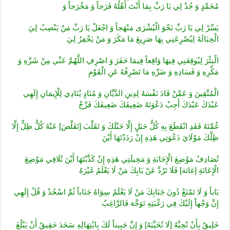
مُحَمَّدٍ وَ جُدْ لِي يَا رَبِّ بِمَا أَنْتَ أَهْلُهُ فَرَجاً وَ مَخْرَجاً وَ
يَسِّرْ لِي يَا رَبِّ نَحْوَ الْبُشْرَى مَنْهَجاً وَ اجْعَلْ يَا رَبِّ مَنْ يَنْصِبُ لِيَ
الْحِبَالَةَ لِيُصْرِعَنِي بِهَا صَرِيعَ مَا مَكَرَ وَ مَنْ يَحْفِرُ لِيَ
الْبِئْرَ لِيُوقِعَنِي فِيهَا وَاقِعاً فِيمَا حَفَرَ وَ اصْرِفِ اللَّهُمَّ عَنِّي مِنْ شَرِّهِ وَ
مَكْرِهِ وَ فَسَادِهِ وَ ضَرِّهِ مَا تَصْرِفُهُ عَنِ الْقَوْمِ
الْمُتَّقِينَ وَ عَمَّنْ قَادَ نَفْسَهُ لِدِينِ الدَّيَّانِ وَ مُنَادٍ يُنَادِي لِلْإِيمَانِ إِلَهِي
عَبْدَكَ عَبْدَكَ أَجِبْ دَعْوَتَهُ ضَعِيفَكَ ضَعِيفَكَ فَرِّجْ
غُمَّتَهُ فَقَدِ انْقَطَعَ بِهِ كُلُّ حَبَلٍ إِلَّا حَبْلَكَ وَ تَقَلَّبَ [تَقَلَّصَ‏] عَنْهُ كُلُّ ظِلٍّ إِلَّا
ظِلَّكَ مَوْلَايَ دَعْوَتِي هَذِهِ إِنْ رَدَدْتَهَا أَيْنَ
تُصَادِفُ مَوْضِعَ الْإِجَابَةِ وَ مَخِيلَتِي هَذِهِ إِنْ كَذَّبْتَهَا أَيْنَ تُلَاقِي مَوْضِعَ
الْإِعَانَةِ [غاثة] فَلَا تَرُدَّ عَنْ بَابِكَ مَنْ لَا يَعْلَمُ غَيْرَهُ
بَاباً وَ لَا تَمْنَعْ دُونَ جَنَابِكَ مَنْ لَا يَعْلَمُ سِوَاهُ جَنَاباً ثُمَّ اسْجُدْ وَ قُلْ إِلَهِي
إِنَّ وَجْهاً إِلَيْكَ فِي رَغْبَتِهِ تَوَجَّهَ فَالرَّاغِبُ
خَلِيقٌ بِأَنْ تُحِبَّهُ [لَا تُخَيِّبَهُ‏] وَ إِنَّ جَبِيناً لَكَ بِابْتِهَالِهِ سَجَدَ حَقِيقٌ أَنْ يَبْلُغَ