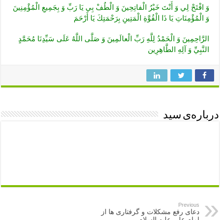
وَ افْتَحْ لِي‏ وَ أَنْتَ خَيْرُ الْفاتِحِينَ‏ وَ الْطُفْ بِي يَا رَبِّ وَ بِجَمِيعِ الْمُؤْمِنِينَ
وَ الْمُؤْمِنَاتِ يَا ذَا الْقُوَّةِ الْمَتِينِ بِرَحْمَتِكَ يَا أَرْحَمَ
الرَّاحِمِينَ‏ وَ الْحَمْدُ لِلَّهِ رَبِّ الْعالَمِينَ‏ وَ صَلَّى اللَّهُ عَلَى سَيِّدِنَا مُحَمَّدٍ
النَّبِيِّ وَ آلِهِ الطَّاهِرِين
درباره‌ی سید
Previous
دعای رفع مشکلات و گرفتاری ها از
امام علی علیه السلام