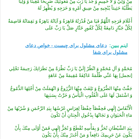
مِنْ وَلِيٍّ وَ لَا حَمِيمٍ وَ جُدْ يَا رَبِّ مِنْ مَعُونَتِكَ صَرِيخاً مُغِيثاً وَ وَلِيّاً
يَطْلُبُهُ حَثِيثاً يُنْجِيهِ مِنْ ضِيقِ أَمْرِهِ وَ حَرَجِهِ وَ يُظْهِرُ لَهُ
أَعْلَامَ فَرَجِهِ اللَّهُمَّ فَيَا مَنْ قُدْرَتُهُ قَاهِرَةٌ وَ آيَاتُهُ بَاهِرَةٌ وَ نَقِمَاتُهُ قَاصِمَةٌ
لِكُلِّ جَبَّارٍ دَامِغَةٌ لِكُلِّ كَفُورٍ خَتَّارٍ صَلِّ يَا رَبِّ عَلَى
اینم ببین:
دعای مشلول برای چیست - خواص دعای
مشلول برای شفا
مُحَمَّدٍ وَ آلِ مُحَمَّدٍ وَ انْظُرْ إِلَيَّ يَا رَبِّ نَظْرَةً مِنْ نَظَرَاتِكَ رَحِيمَةً تَجْلِي
[تجمل‏] بِهَا عَنِّي ظُلْمَةً عَاكِفَةً مُقِيمَةً مِنْ عَاهَةٍ
جَفَّتْ مِنْهَا الضُّرُوعُ وَ تَلِفَتْ مِنْهَا الزُّرُوعُ وَ انْهَمَلَتْ مِنْ أَجْلِهَا الدُّمُوعُ
وَ اشْتَمَلَ لَهَا عَلَى الْقُلُوبِ الْيَأْسُ وَ خَرَّتْ بِسَبَبِهَا
الْأَنْفَاسُ إِلَهِي فَحِفْظاً حِفْظاً لِغِرَاسٍ غَرْسُهَا بِيَدِ الرَّحْمَنِ وَ شُرْبُهَا مِنْ
مَاءِ الْحَيَوَانِ وَ نَجَاتُهَا بِدُخُولِ الْجِنَانِ أَنْ تَكُونَ
بِيَدِ الشَّيْطَانِ تُحَزُّ وَ بِفَأْسِهِ تُقْطَعُ وَ تُجَزُّ إِلَهِي فَمَنْ أَوْلَى مِنْكَ بِأَنْ
يَكُونَ عَنْ حَرِيمِكَ دَافِعاً وَ مَنْ أَجْدَرُ مِنْكَ‏ بِأَنْ يَكُونَ