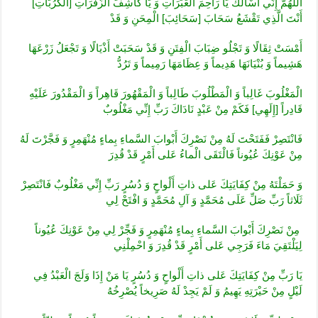
اللَّهُمَّ إِنِّي أَسْأَلُكَ يَا رَاحِمَ‏ الْعَبَرَاتِ‏ وَ يَا كَاشِفَ‏ الزَّفَرَاتِ‏ [الْكُرُبَاتِ‏]
أَنْتَ الَّذِي تَقْشَعُ سَحَابَ [سَحَائِبَ‏] الْمِحَنِ وَ قَدْ
أَمْسَتْ ثِقَالًا وَ تَجْلُو ضِبَابَ الْفِتَنِ وَ قَدْ سَحَبَتْ أَذْيَالًا وَ تَجْعَلُ زَرْعَهَا
هَشِيماً وَ بُنْيَانَهَا هَدِيماً وَ عِظَامَهَا رَمِيماً وَ تَرُدُّ
الْمَغْلُوبَ غَالِباً وَ الْمَطْلُوبَ طَالِباً وَ الْمَقْهُورَ قَاهِراً وَ الْمَقْدُورَ عَلَيْهِ
قَادِراً [إِلَهِي‏] فَكَمْ مِنْ عَبْدٍ نَادَاكَ رَبِّ إِنِّي مَغْلُوبٌ
فَانْتَصِرْ فَفَتَحْتَ لَهُ مِنْ نَصْرِكَ‏ أَبْوابَ السَّماءِ بِماءٍ مُنْهَمِرٍ وَ فَجَّرْتَ لَهُ
مِنْ عَوْنِكَ‏ عُيُوناً فَالْتَقَى الْماءُ عَلى‏ أَمْرٍ قَدْ قُدِرَ
وَ حَمَلْتَهُ مِنْ كِفَايَتِكَ‏ عَلى‏ ذاتِ أَلْواحٍ وَ دُسُرٍ رَبِّ إِنِّي‏ مَغْلُوبٌ فَانْتَصِرْ
ثَلَاثاً رَبِّ صَلِّ عَلَى مُحَمَّدٍ وَ آلِ مُحَمَّدٍ وَ افْتَحْ لِي
مِنْ نَصْرِكَ‏ أَبْوابَ السَّماءِ بِماءٍ مُنْهَمِرٍ وَ فَجِّرْ لِي مِنْ عَوْنِكَ عُيُوناً
لِيَلْتَقِيَ مَاءَ فَرَجِي‏ عَلى‏ أَمْرٍ قَدْ قُدِرَ وَ احْمِلْنِي
يَا رَبِّ مِنْ كِفَايَتِكَ‏ عَلى‏ ذاتِ أَلْواحٍ وَ دُسُرٍ يَا مَنْ إِذَا وَلَجَ الْعَبْدُ فِي
لَيْلٍ مِنْ حَيْرَتِهِ يَهِيمُ وَ لَمْ يَجِدْ لَهُ صَرِيخاً يُصْرِخُهُ