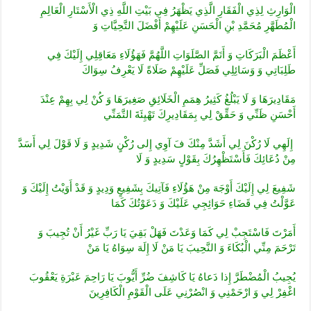
الْوَارِثِ لِذِي الْفَقَارِ الَّذِي يَظْهَرُ فِي بَيْتِ اللَّهِ ذِي الْأَسْتَارِ الْعَالِمِ
الْمُطَهَّرِ مُحَمَّدِ بْنِ الْحَسَنِ عَلَيْهِمْ أَفْضَلَ التَّحِيَّاتِ وَ
أَعْظَمَ الْبَرَكَاتِ وَ أَتَمَّ الصَّلَوَاتِ اللَّهُمَّ فَهَؤُلَاءِ مَعَاقِلِي إِلَيْكَ فِي
طَلِبَاتِي وَ وَسَائِلِي فَصَلِّ عَلَيْهِمْ صَلَاةً لَا يَعْرِفُ سِوَاكَ
مَقَادِيرَهَا وَ لَا يَبْلُغُ كَثِيرُ هِمَمِ الْخَلَائِقِ صَغِيرَهَا وَ كُنْ لِي بِهِمْ عِنْدَ
أَحْسَنِ ظَنِّي وَ حَقِّقْ لِي بِمَقَادِيرِكَ تَهْيِئَةَ التَّمَنِّي
إِلَهِي لَا رُكْنَ لِي أَشَدَّ مِنْكَ فَ آوِي إِلى‏ رُكْنٍ شَدِيدٍ وَ لَا قَوْلَ لِي أَسَدَّ
مِنْ دُعَائِكَ فَأَسْتَظْهِرُكَ بِقَوْلٍ سَدِيدٍ وَ لَا
شَفِيعَ لِي إِلَيْكَ أَوْجَهَ مِنْ هَؤُلَاءِ فَآتِيكَ بِشَفِيعٍ وَدِيدٍ وَ قَدْ أَوَيْتُ إِلَيْكَ وَ
عَوَّلْتُ فِي قَضَاءِ حَوَائِجِي عَلَيْكَ وَ دَعَوْتُكَ كَمَا
أَمَرْتَ فَاسْتَجِبْ لِي كَمَا وَعَدْتَ فَهَلْ بَقِيَ يَا رَبِّ غَيْرُ أَنْ تُجِيبَ وَ
تَرْحَمَ مِنِّي الْبُكَاءَ وَ النَّحِيبَ يَا مَنْ لَا إِلَهَ سِوَاهُ يَا مَنْ‏
يُجِيبُ الْمُضْطَرَّ إِذا دَعاهُ‏ يَا كَاشِفَ ضُرِّ أَيُّوبَ يَا رَاحِمَ عَبْرَةِ يَعْقُوبَ
اغْفِرْ لِي وَ ارْحَمْنِي وَ انْصُرْنِي عَلَى الْقَوْمِ الْكَافِرِينَ