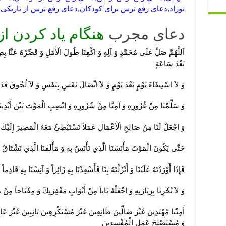
نوزاد,دعای رفع ترس برای کودکان,دعای رفع ترس از تاریکی
دعای مجرب
هنگام یاد کردن ا
اَللَّهُمَّ صَلِّ عَلَى مُحَمَّدٍ وَ آلِهِ وَ اكْفِنَا طُولَ الْأَمَلِ وَ قَصِّرْهُ عَنَّا ب
بَعْدَ سَاعَةٍ
وَ لاَ اسْتِيفَاءَ يَوْمٍ بَعْدَ يَوْمٍ وَ لاَ اتِّصَالَ نَفَسٍ بِنَفَسٍ وَ لاَ لُحُوقَ قَدَمٍ
وَ سَلِّمْنَا مِنْ غُرُورِهِ وَ آمِنَّا مِنْ شُرُورِهِ وَ انْصِبِ الْمَوْتَ بَيْنَ أَيْدِينَا ن
وَ اجْعَلْ لَنَا مِنْ صَالِحِ الْأَعْمَالِ عَمَلاً نَسْتَبْطِئُ مَعَهُ الْمَصِيرَ إِلَيْ
حَتَّى يَكُونَ الْمَوْتُ مَأْنَسَنَا الَّذِي نَأْنَسُ بِهِ وَ مَأْلَفَنَا الَّذِي نَشْتَاقُ إِلَي
فَإِذَا أَوْرَدْتَهُ عَلَيْنَا وَ أَنْزَلْتَهُ بِنَا فَأَسْعِدْنَا بِهِ زَائِراً وَ آنِسْنَا بِهِ قَادِماً
وَ لاَ تُخْزِنَا بِزِيَارَتِهِ وَ اجْعَلْهُ بَاباً مِنْ أَبْوَابِ مَغْفِرَتِكَ وَ مِفْتَاحاً مِنْ 
أَمِتْنَا مُهْتَدِينَ غَيْرَ ضَالِّينَ طَائِعِينَ غَيْرَ مُسْتَكْرِهِينَ تَائِبِينَ غَيْرَ 
وَ مُسْتَصْلِحَ عَمَلِ الْمُفْسِدِينَ