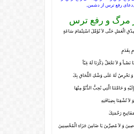
,دعای رفع ترس از دشمن,
ز مرگ و رفع ترس
ِصِدْقِ الْعَمَلِ حَتَّى لاَ نُؤَمِّلَ اسْتِتْمَامَ سَاعَةٍ
 بِقَدَمٍ‏
َصْباً وَ لاَ تَجْعَلْ ذِكْرَنَا لَهُ غِبّاً
كَ وَ نَحْرِصُ لَهُ عَلَى وَشْكِ اللَّحَاقِ بِكَ‏
ْهِ وَ حَامَّتَنَا الَّتِي نُحِبُّ الدُّنُوَّ مِنْهَا
 وَ لاَ تُشْقِنَا بِضِيَافَتِهِ‏
مَفَاتِيحِ رَحْمَتِكَ‏
عَاصِينَ وَ لاَ مُصِرِّينَ‏ يَا ضَامِنَ جَزَاءِ الْمُحْسِنِينَ