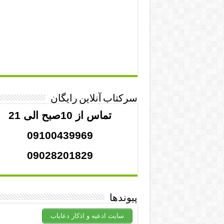
سرکتاب آنلاین رایگان
تماس از 10صبح الی 21
09100439969
09028201829
پیوندها
سایت ادعیه و اذکار دعایاب