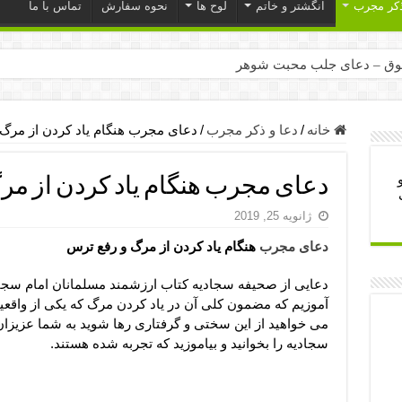
ذکر مجرب
انگشتر و خاتم
لوح ها
نحوه سفارش
تماس با ما
ق – دعای جلب محبت شوهر
ر – ذکرهای روزی‌ بخش
میل – دعای یا من اظهر الجمیل برای حاجت
خانه
/
دعا و ذکر مجرب
/
دعای مجرب هنگام یاد کردن از مرگ
لت آن ها – ذکر مخصوص مستجاب الدعوه شدن
دعای مجرب هنگام یاد کردن از مر
ب – دعای ترس و بی خوابی کودکان
ژانویه 25, 2019
- دعای رفع مشکلات و طلب حاجت
دعای مجرب
هنگام یاد کردن از مرگ و رفع ترس
وزی – آیه‌ جلب ثروت و برکت مال
ای چشم زخم – دعای چشم زخم ماشاالله
دعایی از صحیفه سجادیه کتاب ارزشمند مسلمانان امام سجاد
آموزیم که مضمون کلی آن در یاد کردن مرگ که یکی از واقع
مجرب برای آرامش قلب و رفع اضطراب
می خواهید از این سختی و گرفتاری رها شوید به شما عزیزان
 روز – دعای ثروت حضرت سلیمان
سجادیه را بخوانید و بیاموزید که تجربه شده هستند.