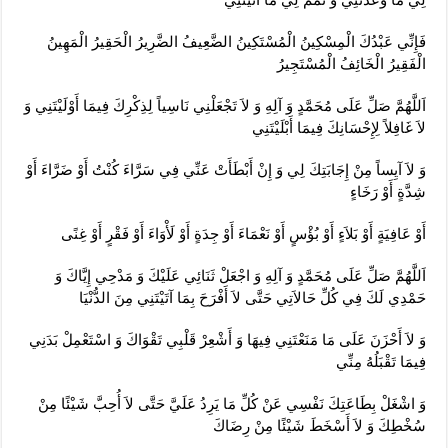
فَإِنِّي عَبْدُكَ الْمِسْكِينُ الْمُسْتَكِينُ الضَّعِيفُ الضَّرِيرُ الْحَقِيرُ الْمَهِينُ
الْفَقِيرُ الْخَائِفُ الْمُسْتَجِيرُ
اَللَّهُمَّ صَلِّ عَلَى مُحَمَّدٍ وَ آلِهِ وَ لاَ تَجْعَلْنِي نَاسِياً لِذِكْرِكَ فِيمَا أَوْلَيْتَنِي وَ
لاَ غَافِلاً لِإِحْسَانِكَ فِيمَا أَبْلَيْتَنِي‏
وَ لاَ آيِساً مِنْ إِجَابَتِكَ لِي وَ إِنْ أَبْطَأَتْ عَنِّي فِي سَرَّاءَ كُنْتُ أَوْ ضَرَّاءَ أَوْ
شِدَّةٍ أَوْ رَخَاءٍ
أَوْ عَافِيَةٍ أَوْ بَلاَءٍ أَوْ بُؤْسٍ أَوْ نَعْمَاءَ أَوْ جِدَةٍ أَوْ لَأْوَاءَ أَوْ فَقْرٍ أَوْ غِنًى‏
اَللَّهُمَّ صَلِّ عَلَى مُحَمَّدٍ وَ آلِهِ وَ اجْعَلْ ثَنَائِي عَلَيْكَ وَ مَدْحِي إِيَّاكَ وَ
حَمْدِي لَكَ فِي كُلِّ حَالاَتِي حَتَّى لاَ أَفْرَحَ بِمَا آتَيْتَنِي مِنَ الدُّنْيَا
وَ لاَ أَحْزَنَ عَلَى مَا مَنَعْتَنِي فِيهَا وَ أَشْعِرْ قَلْبِي تَقْوَاكَ وَ اسْتَعْمِلْ بَدَنِي
فِيمَا تَقْبَلُهُ مِنِّي‏
وَ اشْغَلْ بِطَاعَتِكَ نَفْسِي عَنْ كُلِّ مَا يَرِدُ عَلَيَّ حَتَّى لاَ أُحِبَّ شَيْئًا مِنْ
سُخْطِكَ وَ لاَ أَسْخَطَ شَيْئًا مِنْ رِضَاكَ‏