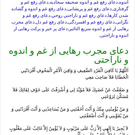
اندوه,دعای رفع غم و اندوه صحیفه سجادیه,دعای رفع غم و
گرفتاری,دعای رفع غم و پریشانی,دعای رفع غم و اندوه و گشاده
شدن کارها,دعاي رفع غم و ناراحتي روحي,دعای رفع غم و
نگرانی,دعای رفع غم و افسردگی,دعای رفع غم دل,دعای مجرب
رهایی از غم و اندوه سریع التاثیر,دعای پر خیر و برکت رهایی از
اندوه و ناراحتی,
دعای مجرب رهایی از غم و اندوه
و ناراحتی
اَللَّهُمَّ يَا كَافِيَ الْفَرْدِ الضَّعِيفِ وَ وَاقِيَ الْأَمْرِ الْمَخُوفِ أَفْرَدَتْنِي
الْخَطَايَا فَلاَ صَاحِبَ مَعِي‏
وَ ضَعُفْتُ عَنْ غَضَبِكَ فَلاَ مُؤَيِّدَ لِي وَ أَشْرَفْتُ عَلَى خَوْفِ لِقَائِكَ فَلاَ
مُسَكِّنَ لِرَوْعَتِي‏
وَ مَنْ يُؤْمِنُنِي مِنْكَ وَ أَنْتَ أَخَفْتَنِي وَ مَنْ يُسَاعِدُنِي وَ أَنْتَ أَفْرَدْتَنِي وَ
مَنْ يُقَوِّينِي وَ أَنْتَ أَضْعَفْتَنِي‏
لاَ يُجِيرُ يَا إِلَهِي إِلاَّ رَبٌّ عَلَى مَرْبُوبٍ وَ لاَ يُؤْمِنُ إِلاَّ غَالِبٌ عَلَى مَغْلُوبٍ
وَ لاَ يُعِينُ إِلاَّ طَالِبٌ عَلَى مَطْلُوبٍ‏