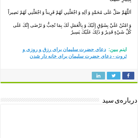
اَللَّهُمَّ صَلِّ عَلَى مُحَمَّدٍ وَ آلِهِ وَ اجْعَلْنِي لَهُمْ قَرِيناً وَ اجْعَلْنِي لَهُمْ نَصِيراً
وَ امْنُنْ عَلَيَّ بِشَوْقٍ إِلَيْكَ وَ بِالْعَمَلِ لَكَ بِمَا تُحِبُّ وَ تَرْضَى إِنَّكَ عَلَى
كُلِّ شَيْ‏ءٍ قَدِيرٌ وَ ذَلِكَ عَلَيْكَ يَسِيرٌ
اینم ببین:
دعای حضرت سلیمان برای رزق و روزی و
ثروت - دعای حضرت سلیمان برای خانه دار شدن
درباره‌ی سید