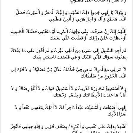
وَ بِيَدِكَ يَا إِلَهِي جَمِيعُ ذَلِكَ السَّبَبِ وَ إِلَيْكَ الْمَفَرُّ وَ الْمَهْرَبُ فَصَلِّ
عَلَى مُحَمَّدٍ وَ آلِهِ وَ أَجِرْ هَرَبِي وَ أَنْجِحْ مَطْلَبِي‏
اَللَّهُمَّ إِنَّكَ إِنْ صَرَفْتَ عَنِّي وَجْهَكَ الْكَرِيمَ أَوْ مَنَعْتَنِي فَضْلَكَ الْجَسِيمَ
أَوْ حَظَرْتَ عَلَيَّ رِزْقَكَ أَوْ قَطَعْتَ عَنِّي سَبَبَكَ‏
لَمْ أَجِدِ السَّبِيلَ إِلَى شَيْ‏ءٍ مِنْ أَمَلِي غَيْرَكَ وَ لَمْ أَقْدِرْ عَلَى مَا عِنْدَكَ
بِمَعُونَةِ سِوَاكَ فَإِنِّي عَبْدُكَ وَ فِي قَبْضَتِكَ نَاصِيَتِي بِيَدِكَ‏
لاَ أَمْرَ لِي مَعَ أَمْرِكَ مَاضٍ فِيَّ حُكْمُكَ عَدْلٌ فِيَّ قَضَاؤُكَ وَ لاَ قُوَّةَ لِي
عَلَى الْخُرُوجِ مِنْ سُلْطَانِكَ‏
وَ لاَ أَسْتَطِيعُ مُجَاوَزَةَ قُدْرَتِكَ وَ لاَ أَسْتَمِيلُ هَوَاكَ وَ لاَ أَبْلُغُ رِضَاكَ وَ لاَ
أَنَالُ مَا عِنْدَكَ إِلاَّ بِطَاعَتِكَ وَ بِفَضْلِ رَحْمَتِكَ‏
إِلَهِي أَصْبَحْتُ وَ أَمْسَيْتُ عَبْداً دَاخِراً لَكَ لاَ أَمْلِكُ لِنَفْسِي نَفْعاً وَ لاَ
ضَرّاً إِلاَّ بِكَ‏
أَشْهَدُ بِذَلِكَ عَلَى نَفْسِي وَ أَعْتَرِفُ بِضَعْفِ قُوَّتِي وَ قِلَّةِ حِيلَتِي فَأَنْجِزْ
لِي مَا وَعَدْتَنِي وَ تَمِّمْ لِي مَا آتَيْتَنِي‏