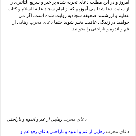
دعای رفع فقر و طلب رزق و روزی – آیه‌ جلب ثروت و برکت مال
امروز و در این مطلب دعای تجربه شده پر خیر و سریع التاثیری را
از سایت
دعا
شفا می آموزیم که از امام سجاد علیه السلام و کتاب
لا حول ولا قوة الا بالله برای چشم زخم – دعای چشم زخم ماشاالله
عظیم و ارزشمند صحیفه سجادیه روایت شده است. اگر می
خواهید در زندگی عاقبت بخیر شوید حتما
دعای مجرب
رهایی از
دعای قوی رفع ترس – دعای مجرب برای آرامش قلب و رفع اضطراب
غم و اندوه و ناراحتی را بخوانید.
دعا برای پولدار شدن در یک روز – دعای ثروت حضرت سلیمان
دعای مجرب
رهایی از غم و اندوه و ناراحتی
دعای مجرب
رهایی از غم و اندوه و ناراحتی,دعای رفع غم و