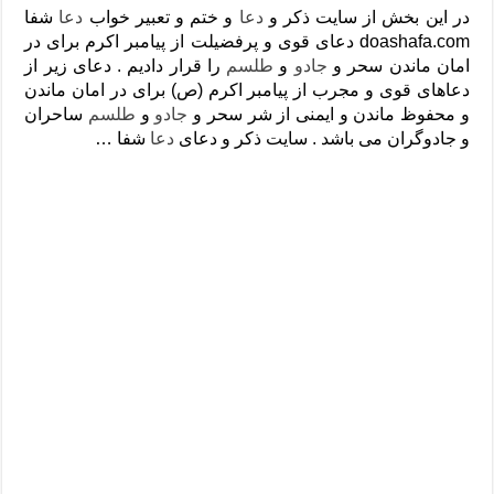
دعای رفع فقر و طلب رزق و روزی – آیه‌ جلب ثروت و برکت مال
در این بخش از سایت ذکر و
دعا
و ختم و تعبیر خواب
دعا
شفا
doashafa.com دعای قوی و پرفضیلت از پیامبر اکرم برای در
لا حول ولا قوة الا بالله برای چشم زخم – دعای چشم زخم ماشاالله
امان ماندن سحر و
جادو
و
طلسم
را قرار دادیم . دعای زیر از
دعای قوی رفع ترس – دعای مجرب برای آرامش قلب و رفع اضطراب
دعاهای قوی و مجرب از پیامبر اکرم (ص) برای در امان ماندن
و محفوظ ماندن و ایمنی از شر سحر و
جادو
و
طلسم
ساحران
دعا برای پولدار شدن در یک روز – دعای ثروت حضرت سلیمان
و جادوگران می باشد . سایت ذکر و دعای
دعا
شفا …