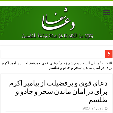
دعای جلب محبت فوری معشوق – دعای جلب محبت شوهر
خانه
/
باطل السحر و چشم زخم
/
دعای قوی و پرفضیلت از پیامبر اکرم
برای در امان ماندن سحر و جادو و طلسم
دعای مشکل گشا برای رفع فقر – ذکرهای روزی‌ بخش
معجزات دعای یا من اظهر الجمیل – دعای یا من اظهر الجمیل برای حاج
دعای قوی و پرفضیلت از پیامبر اکرم
مهم ترین اذکار الهی و فضیلت آن ها – ذکر مخصوص مستجاب الدعوه ش
برای در امان ماندن سحر و جادو و
دعا برای ترس بچه ها در خواب – دعای ترس و بی خوابی کودکان
طلسم
نماز حاجت برای کار گشایی- دعای رفع مشکلات و طلب حاجت
ژوئن 27, 2023