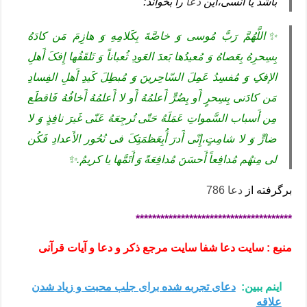
باشد یا انسی،این
دعا
را بخواند:
✨اللَّهُمَّ رَبَّ مُوسی وَ خاصَّةَ بِکَلامِهِ وَ هازِمَ مَن کادَهُ
بِسِحرِهُ بِعَصاهُ وَ مُعیدُها بَعدَ العَودِ ثُعباناً وَ تَلقَفُها إِفکَ أَهلِ
الإفکِ وَ مُفسِدُ عَمِلَ السّاحِرینَ وَ مُبطِلَ کَیدِ أَهلِ الفِسادِ
مَن کادَنی بِسِحرٍ أَو بِضُرٍّ أَعلمُهُ أَو لا أَعلمُهُ أَخافُهُ فَاقطَع
مِن أَسباب السَّمواتِ عَمَلَهُ حَتّی تُرجِعَهُ عَنّی غَیرَ نافِذٍ وَ لا
ضارٍّ وَ لا شامِتٍ،إِنّی أَدرَ أُبِعَظمَتِکَ فی نُحُور الأَعدادِ فَکُن
لی مِنهُم مُدافِعاً أَحسَنَ مُدافِعَةً وَ أَتَمَّها یا کریمُ.✨
برگرفته از
دعا 786
**************************************
منبع : سایت دعا شفا سایت مرجع ذکر و دعا و آیات قرآنی
اینم ببین:
دعای تجربه شده برای جلب محبت و زیاد شدن
علاقه