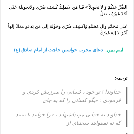
الضُّرِّ عَنكُمْ وَ لاَ تَحْوِيلاً » فَيا مَن لايَملِكُ كَشفَ ضُرّي ولاتَحويلَهُ عَنّي
أحَدٌ غَيرُهُ ، صَلِّ
عَلى مُحَمَّدٍ وآلِ مُحَمَّدٍ وَاكشِف ضُرّي وحَوِّلهُ إلى مَن يَدعو مَعَكَ إلهاً
آخَرَ لا إلهَ غَيرُكَ
اینم ببین:
دعای مجرب خواستن حاجت از امام صادق (ع)
ترجمه:
خداوندا ! تو خود ، كسانى را سرزنش كردى و
فرمودى : «بگو كسانى را كه به جاى
خداوند به خدايى مى‏پنداشته‏ايد ، فرا خوانيد تا ببينيد
كه نه نمى‏توانند سختى‏اى از