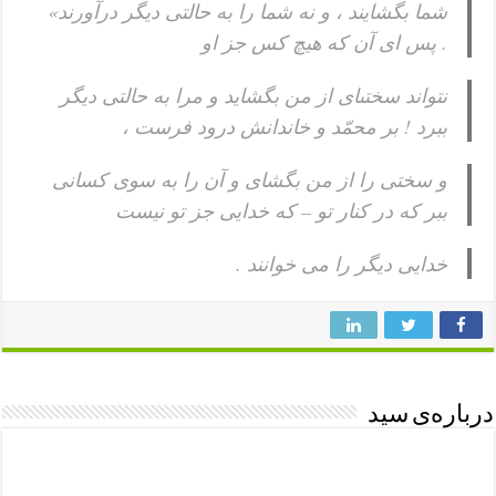
شما بگشايند ، و نه شما را به حالتى ديگر درآورند»
. پس اى آن كه هيچ كس جز او
نتواند سختى‏اى از من بگشايد و مرا به حالتى ديگر
ببرد ! بر محمّد و خاندانش درود فرست ،
و سختى را از من بگشاى و آن را به سوى كسانى
ببر كه در كنار تو – كه خدايى جز تو نيست
خدايى ديگر را می خوانند .
درباره‌ی سید