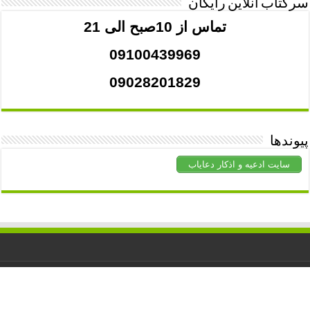
سرکتاب آنلاین رایگان
تماس از 10صبح الی 21
09100439969
09028201829
پیوندها
سایت ادعیه و اذکار دعایاب
کلیه حقوق برای
دعاشفا
محفوظ است. استفاده از مطالب با ذکر منبع