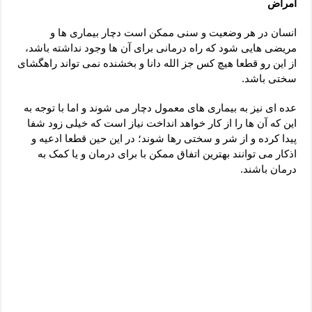
امراض
دعای رفع فقر و طلب رزق و روزی – آیه‌ جلب ثروت و برکت مال
لا حول ولا قوة الا بالله برای چشم زخم – دعای چشم زخم ماشاالله
انسان در هر وضعیت و سنی ممکن است دچار بیماری ها و
مریضی هایی شود که راه درمانی برای آن ها وجود نداشته باشد،
دعای قوی رفع ترس – دعای مجرب برای آرامش قلب و رفع اضطراب
از این رو قطعا هیچ کس جز الله دانا و بخشنده نمی تواند راهگشای
دعا برای پولدار شدن در یک روز – دعای ثروت حضرت سلیمان
سختی باشد.
عده ای نیز به بیماری های معمول دچار می شوند و اما با توجه به
این که آن ها را از کار خواهد انداخت نیاز است که خیلی زود شفا
پیدا کرده و از شر و سختی رها شوند؛ در این حین قطعا ادعیه و
اذکار می توانند بهترین اتفاق ممکن با برای درمان و یا کمک به
درمان باشند.