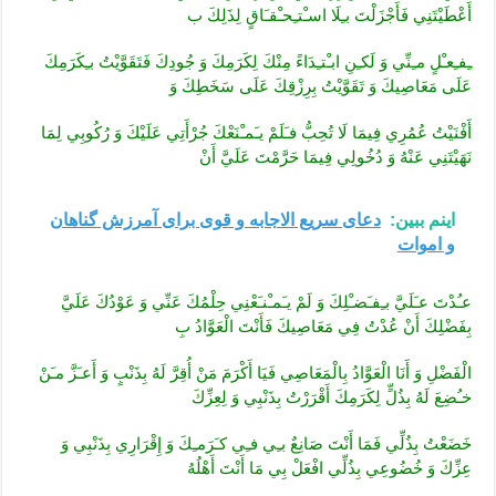
أَعْطَيْتَنِي فَأَجْزَلْتَ بـِلَا اسـْتـِحـْقـَاقٍ لِذَلِكَ ب
ـِفـِعـْلٍ مـِنِّي وَ لَكـِنِ ابـْتـِدَاءً مِنْكَ لِكَرَمِكَ وَ جُودِكَ فَتَقَوَّيْتُ بـِكَرَمِكَ
عَلَى مَعَاصِيكَ وَ تَقَوَّيْتُ بِرِزْقِكَ عَلَى سَخَطِكَ وَ
أَفْنَيْتُ عُمُرِي فِيمَا لَا تُحِبُّ فـَلَمْ يـَمـْنَعْكَ جُرْأَتِي عَلَيْكَ وَ رُكُوبِي لِمَا
نَهَيْتَنِي عَنْهُ وَ دُخُولِي فِيمَا حَرَّمْتَ عَلَيَّ أَنْ
اینم ببین:
دعای سریع الاجابه و قوی برای آمرزش گناهان
و اموات
عـُدْتَ عـَلَيَّ بـِفـَضـْلِكَ وَ لَمْ يـَمـْنـَعْنِي حِلْمُكَ عَنِّي وَ عَوْدُكَ عَلَيَّ
بِفَضْلِكَ أَنْ عُدْتُ فِي مَعَاصِيكَ فَأَنْتَ الْعَوَّادُ بِ
الْفَضْلِ وَ أَنَا الْعَوَّادُ بِالْمَعَاصِي فَيَا أَكْرَمَ مَنْ أُقِرَّ لَهُ بِذَنْبٍ وَ أَعـَزَّ مـَنْ
خـُضِعَ لَهُ بِذُلٍّ لِكَرَمِكَ أَقْرَرْتُ بِذَنْبِي وَ لِعِزِّكَ
خَضَعْتُ بِذُلِّي فَمَا أَنْتَ صَانِعٌ بـِي فـِي كـَرَمـِكَ وَ إِقْرَارِي بِذَنْبِي وَ
عِزِّكَ وَ خُضُوعِي بِذُلِّي افْعَلْ بِي مَا أَنْتَ أَهْلُهُ