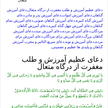
متعال
دعای عظیم آمرزش و طلب مغفرت از درگاه متعال,دعای آمرزش
گناهان,دعای آمرزش اموات,دعای آمرزش پدر و مادر,دعای
آمرزش گناه کبیره,دعای آمرزش گناهان صوتی,دعای آمرزش تمام
گناهان,دعای آمرزش چهل گناه کبیره,دعای آمرزش گناهان
مردگان,دعای آمرزش مرده,دعای آمرزش میت,دعای آمرزش
گناهان بزرگ,دعای آمرزش برای مردگان,دعای آمرزش برای
مرده,دعای آمرزش و توبه,دعای سریع التاثیر و مجرب آمرزش
گناهان و پلیدی ها عظیم و تضمینی,
دعای عظیم آمرزش و طلب
مغفرت از درگاه متعال
يَا نُورِي فِي كُلِّ ظُلْمَةٍ وَ يَا أُنْسِي فِي كُلِّ وَحْشَةٍ وَ يَا رَجـَائِي فـِي كُلِّ
كُرْبَةٍ وَ يَا ثِقَتِي فِي كُلِّ شِدَّةٍ وَ يَا
دَلِيلِي فِي الضَّلَالَةِ أَنْتَ دَلِيلِي إِذَا انـْقـَطـَعـَتْ دَلَالَةُ الْأَدِلَّاءِ فـَإِنَّ
دَلَالَتـَكَ لَا تـَنْقَطِعُ وَ لَا يَضِلُّ مَنْ هَدَيْتَ أَنْعَمْتَ
عَلَيَّ فـَأَسـْبـَغـْتَ وَ رَزَقـْتَنِي فَوَفَّرْتَ وَ غَذَّيْتَنِي فَأَحْسَنْتَ غِذَائِي وَ