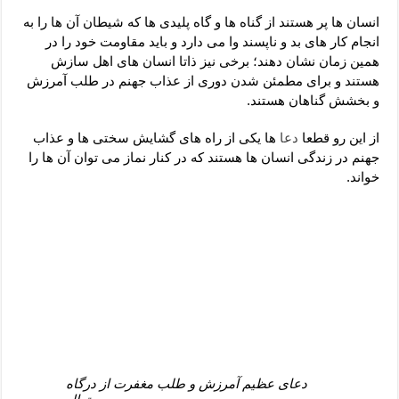
دعای رفع فقر و طلب رزق و روزی – آیه‌ جلب ثروت و برکت مال
انسان ها پر هستند از گناه ها و گاه پلیدی ها که شیطان آن ها را به
لا حول ولا قوة الا بالله برای چشم زخم – دعای چشم زخم ماشاالله
انجام کار های بد و ناپسند وا می دارد و باید مقاومت خود را در
همین زمان نشان دهند؛ برخی نیز ذاتا انسان های اهل سازش
دعای قوی رفع ترس – دعای مجرب برای آرامش قلب و رفع اضطراب
هستند و برای مطمئن شدن دوری از عذاب جهنم در طلب آمرزش
دعا برای پولدار شدن در یک روز – دعای ثروت حضرت سلیمان
و بخشش گناهان هستند.
از این رو قطعا
دعا
ها یکی از راه های گشایش سختی ها و عذاب
جهنم در زندگی انسان ها هستند که در کنار نماز می توان آن ها را
خواند.
دعای عظیم آمرزش و طلب مغفرت از درگاه