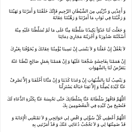
وَ أَعِذْنِي وَ ذُرِّيَّتِي مِنَ الشَّيْطَانِ الرَّجِيمِ فَإِنَّكَ خَلَقْتَنَا وَ أَمَرْتَنَا وَ نَهَيْتَنَا
وَ رَغَّبْتَنَا فِي ثَوَابِ مَا أَمَرْتَنَا وَ رَهَّبْتَنَا عِقَابَهُ‏
وَ جَعَلْتَ لَنَا عَدُوّاً يَكِيدُنَا سَلَّطْتَهُ مِنَّا عَلَى مَا لَمْ تُسَلِّطْنَا عَلَيْهِ مِنْهُ
أَسْكَنْتَهُ صُدُورَنَا وَ أَجْرَيْتَهُ مَجَارِيَ دِمَائِنَا
لاَ يَغْفُلُ إِنْ غَفَلْنَا وَ لاَ يَنْسَى إِنْ نَسِينَا يُؤْمِنُنَا عِقَابَكَ وَ يُخَوِّفُنَا بِغَيْرِكَ‏
إِنْ هَمَمْنَا بِفَاحِشَةٍ شَجَّعَنَا عَلَيْهَا وَ إِنْ هَمَمْنَا بِعَمَلٍ صَالِحٍ ثَبَّطَنَا عَنْهُ
يَتَعَرَّضُ لَنَا بِالشَّهَوَاتِ‏
وَ يَنْصِبُ لَنَا بِالشُّبُهَاتِ إِنْ وَعَدَنَا كَذَبَنَا وَ إِنْ مَنَّانَا أَخْلَفَنَا وَ إِلاَّ تَصْرِفْ
عَنَّا كَيْدَهُ يُضِلَّنَا وَ إِلاَّ تَقِنَا خَبَالَهُ يَسْتَزِلَّنَا
اَللَّهُمَّ فَاقْهَرْ سُلْطَانَهُ عَنَّا بِسُلْطَانِكَ حَتَّى تَحْبِسَهُ عَنَّا بِكَثْرَةِ الدُّعَاءِ لَكَ
فَنُصْبِحَ مِنْ كَيْدِهِ فِي الْمَعْصُومِينَ بِكَ‏
اَللَّهُمَّ أَعْطِنِي كُلَّ سُؤْلِي وَ اقْضِ لِي حَوَائِجِي وَ لاَ تَمْنَعْنِي الْإِجَابَةَ وَ
قَدْ ضَمِنْتَهَا لِي وَ لاَ تَحْجُبْ دُعَائِي عَنْكَ وَ قَدْ أَمَرْتَنِي بِهِ‏