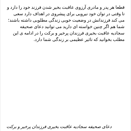
دعای رفع فقر و طلب رزق و روزی – آیه‌ جلب ثروت و برکت مال
قطعا هر پدر و مادری آرزوی عاقبت بخیر شدن فرزند خود را دارد و
لا حول ولا قوة الا بالله برای چشم زخم – دعای چشم زخم ماشاالله
تا وقتی در توان خود نیرویی برای پیشروی در اهداف دارد سعی
می کند فرزندانش در وضعیت خوبی زندگی مطلوبی داشته باشند؛
دعای قوی رفع ترس – دعای مجرب برای آرامش قلب و رفع اضطراب
شما هم اگر چنین خواسته ای دارید می توانید دعای صحیفه
دعا برای پولدار شدن در یک روز – دعای ثروت حضرت سلیمان
سجادیه عاقبت بخیری فرزندان پرخیر و برکت را در ادامه ی این
مطلب بخوانید که تاثیر عظیمی بر زندگی شما دارد.
دعای صحیفه سجادیه عاقبت بخیری فرزندان پرخیر و برکت