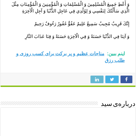
وَ أَعْطِ جَمِيعَ الْمُسْلِمِينَ وَ الْمُسْلِمَاتِ وَ الْمُؤْمِنِينَ وَ الْمُؤْمِنَاتِ مِثْلَ
الَّذِي سَأَلْتُكَ لِنَفْسِي وَ لِوُلْدِي فِي عَاجِلِ الدُّنْيَا وَ آجِلِ الْآخِرَةِ
إِنَّكَ قَرِيبٌ مُجِيبٌ سَمِيعٌ عَلِيمٌ عَفُوٌّ غَفُورٌ رَءُوفٌ رَحِيمٌ‏
وَ آتِنَا فِي الدُّنْيَا حَسَنَةً وَ فِي الْآخِرَةِ حَسَنَةً وَ قِنَا عَذَابَ النَّارِ
اینم ببین:
مناجات عظیم و پر برکت برای کسب روزی و
طلب رزق
درباره‌ی سید