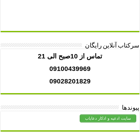
سرکتاب آنلاین رایگان
تماس از 10صبح الی 21
09100439969
09028201829
پیوندها
سایت ادعیه و اذکار دعایاب