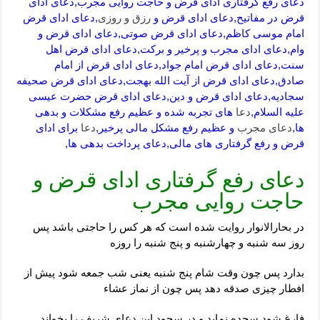
دعای رفع گرفتاری ادای قرض و حاجت روایی مجرب,دعای ادای
قرض در مفاتیح,دعای ادای قرض و
رزق و روزی
,دعای ادای قرض
امام موسی کاظم,دعای ادای قرض صوتی,دعای ادای قرض و
وام,دعای ادای مجرب و پرخیر و برکت,دعای ادای قرض اهل
سنت,دعای ادای قرض امام جواد,دعای ادای قرض از امام
صادق,دعای ادای قرض از آیت الله بهجت,دعای ادای قرض صحیفه
سجادیه,دعای ادای قرض و دین,دعای ادای قرض حضرت عیسی
علیه السلام,
دعا
های تجربه شده و عظیم رفع مشکلات و بدهی
ها,
دعای مجرب
و عظیم رفع مشکل مالی پرخیر,
دعا
برای ادای
قرض و رفع گرفتاری های مالی,دعای پرداخت بدهی ها,
دعای رفع گرفتاری ادای قرض و
حاجت روایی مجرب
در بحارالانوار روایت شده است که هر کس را حاجتی باشد پس
روز سه شنبه و چهارشنبه و پنج شنبه را روزه
بدارد پس چون وقت شام پنج شنبه یعنی شب جمعه شود پیش از
افطار چیزی صدقه دهد پس چون از نماز عشاء
فارغ شود سجده نماید و در سجود این دعای شریف را بخواند