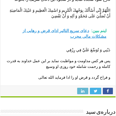
اللَّهُمَّ إِنِّي أَسْأَلُكَ بِوَجْهِكَ‏ الْكَرِيمِ‏ وَ اسْمِكَ‏ الْعَظِيمِ‏ وَ عَيْنِكَ‏ الْمَاضِيَةِ
أَنْ تُصَلِّيَ عَلَى مُحَمَّدٍ وَ آلِهِ وَ أَنْ تَقْضِيَ
اینم ببین:
دعای سریع التاثیر ادای قرض و رهایی از
مشکلات مالی مجرب
دَيْنِي وَ تُوَسِّعَ عَلَيَّ فِي رِزْقِي
پس هر کس مداومت و مواظبت نماید بر این عمل خداوند به قدرت
کامله و رحمت شامله خود روزی او وسیع
و فراخ گردد و قرض او را ادا فرماید الله تعالی
درباره‌ی سید