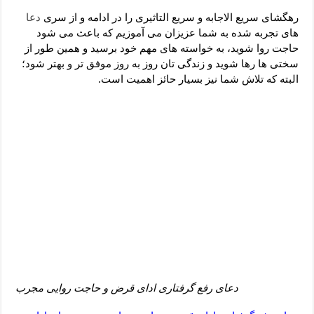
دعای رفع فقر و طلب رزق و روزی – آیه‌ جلب ثروت و برکت مال
رهگشای سریع الاجابه و سریع التاثیری را در ادامه و از سری
دعا
لا حول ولا قوة الا بالله برای چشم زخم – دعای چشم زخم ماشاالله
های تجربه شده به شما عزیزان می آموزیم که باعث می شود
حاجت روا شوید، به خواسته های مهم خود برسید و همین طور از
دعای قوی رفع ترس – دعای مجرب برای آرامش قلب و رفع اضطراب
سختی ها رها شوید و زندگی تان روز به روز موفق تر و بهتر شود؛
دعا برای پولدار شدن در یک روز – دعای ثروت حضرت سلیمان
البته که تلاش شما نیز بسیار حائز اهمیت است.
دعای رفع گرفتاری ادای قرض و حاجت روایی مجرب