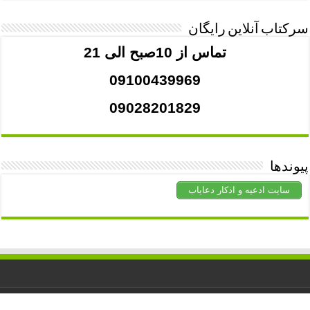
سرکتاب آنلاین رایگان
تماس از 10صبح الی 21
09100439969
09028201829
پیوندها
سایت ادعیه و اذکار دعایاب