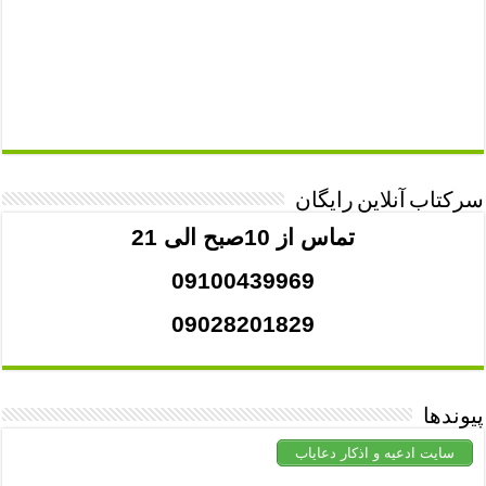
سرکتاب آنلاین رایگان
تماس از 10صبح الی 21
09100439969
09028201829
پیوندها
سایت ادعیه و اذکار دعایاب