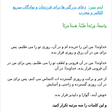
اینم ببین:
دعای بزرگتر ها برای فرزندان و نوادگان سریع
التاثیر و مجرب
واسِعاً، وَرِبْحاً طَيِّباً، هَنيئاً مَرِيّاً
خداوندا؛ من اين را خريده ‏ام و در آن، روزى تو را مى‏ طلبم، پس
براى من در آن‏ رزق و روزى قرار بده.
خداوندا؛ من در آن فزونى و لطف تو را مى ‏طلبم، پس براى من در
آن فزونى قرار بده، خداوندا؛ در آن
از خير و بركت و روزى گسترده ‏ات التماس مى ‏كنم، پس براى من
در آن، روزى گسترده و راحتى و آسايش
خوش‏ آيند، گوارا و دلپذير قرار بده.
و اين كلمات را سه مرتبه تكرار كنید.