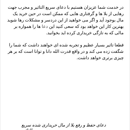
دعای رفع فقر و طلب رزق و روزی – آیه‌ جلب ثروت و برکت مال
در خدمت شما عزیزان هستیم با دعای سریع التاثیر و مجرب جهت
لا حول ولا قوة الا بالله برای چشم زخم – دعای چشم زخم ماشاالله
رهایی از بلا ها و گرفتاری هایی که ممکن است در حین خرید یک
مال بوجود آید و اگر می خواهید از این دردسر و مشکلات رها شوید
دعای قوی رفع ترس – دعای مجرب برای آرامش قلب و رفع اضطراب
بهترین کار این خواهد بود که سعی کنید این
دعا
ها را همواره بر
دعا برای پولدار شدن در یک روز – دعای ثروت حضرت سلیمان
مالی که به تازگی خریداری کرده اید بخوانید.
قطعا تاثیر بسیار عظیم و تجربه شده ای خواهند داشت که شما را
شگفت زده می کند و در واقع قدرت الله دانا و توانا است که بر هر
چیزی برتری خواهد داشت.
دعای حفظ و رفع بلا از مال خریداری شده سریع