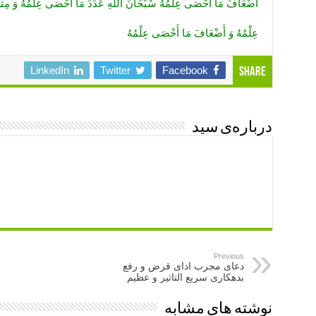
أَضْعَافَ مَا أَحْصَى عِلْمُهُ سُبْحَانَ اللَّهِ عَدَدَ مَا أَحْصَى عِلْمُهُ وَ مِثْ
عِلْمُهُ وَ أَضْعَافَ مَا أَحْصَى عِلْمُهُ
LinkedIn
Twitter
Facebook
Share
درباره‌ی سید
Previous
دعای مجرب ادای قرض و رفع
بدهکاری سریع التاثیر و عظیم
نوشته های مشابه