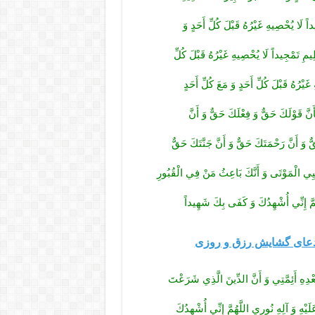
ِيداً لَا يُحْصِيهِ غَيْرُهُ قَبْلَ كُلِّ أَحَدٍ وَ
ْعَظِيمِ تَمْجِيداً لَا يُحْصِيهِ غَيْرُهُ قَبْلَ كُلِّ
غَيْرُهُ قَبْلَ كُلِّ أَحَدٍ وَ مَعَ كُلِّ أَحَدٍ
نَّ قَوْلَكَ حَقٌّ وَ فِعْلَكَ حَقٌّ وَ أَنَّ
 وَ أَنَّ رَحْمَتَكَ حَقٌّ وَ أَنَّ جَنَّتَكَ حَقٌّ
مُحْيِي الْمَوْتَى وَ أَنَّكَ بَاعِثُ مَنْ فِي الْقُبُورِ
هُمَّ إِنِّي أُشْهِدُكَ وَ كَفَى بِكَ شَهِيداً
دعای گشایش رزق و روزی
عْدِهِ أَئِمَّتِي وَ أَنَّ الدِّينَ الَّذِي شَرَعْتَ
يْهِ وَ آلِهِ نُورِي اللَّهُمَّ إِنِّي أُشْهِدُكَ