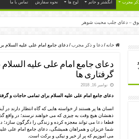
ذکر مجرب
انگشتر و خاتم
لوح ها
نحوه سفارش
تماس با ما
ق – دعای جلب محبت شوهر
ر – ذکرهای روزی‌ بخش
میل – دعای یا من اظهر الجمیل برای حاجت
خانه
/
دعا و ذکر مجرب
/
دعای جامع امام علی علیه السلام بر
لت آن ها – ذکر مخصوص مستجاب الدعوه شدن
دعای جامع امام علی علیه السلام 
ب – دعای ترس و بی خوابی کودکان
گرفتاری ها
- دعای رفع مشکلات و طلب حاجت
نوامبر 16, 2018
وزی – آیه‌ جلب ثروت و برکت مال
دعای جامع امام علی علیه السلام برای تمامی حاجات و گرفت
ای چشم زخم – دعای چشم زخم ماشاالله
مجرب برای آرامش قلب و رفع اضطراب
انسان ها پر هستند از خواسته هایی که گاه انتظار دارند در آ
ذهنشان هیچ وقت به چیزی که می خواهند نرسند؛ در واقع گذر 
 روز – دعای ثروت حضرت سلیمان
قطعا
دعا
می تواند معجزه کرده و زندگی را دگرگون سازد؛ د
شما عزیزان و همراهان همیشگی، دعای جامع امام علی علیه 
می آموزیم که پر از خیر و نیکی و برکت است.