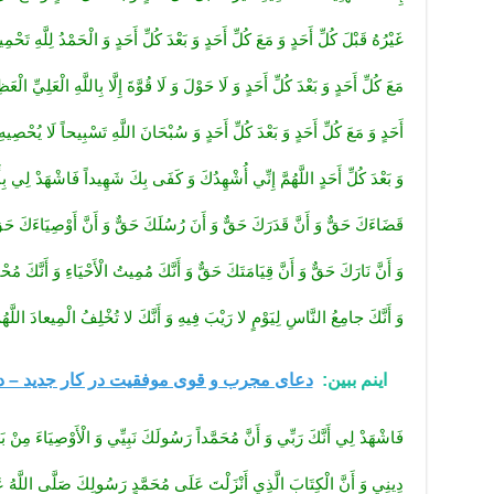
غَيْرُهُ قَبْلَ كُلِّ أَحَدٍ وَ مَعَ كُلِّ أَحَدٍ وَ بَعْدَ كُلِّ أَحَدٍ وَ الْحَمْدُ لِلَّهِ تَحْم
مَعَ كُلِّ أَحَدٍ وَ بَعْدَ كُلِّ أَحَدٍ وَ لَا حَوْلَ وَ لَا قُوَّةَ إِلَّا بِاللَّهِ الْعَلِيِّ ال
أَحَدٍ وَ مَعَ كُلِّ أَحَدٍ وَ بَعْدَ كُلِّ أَحَدٍ وَ سُبْحَانَ اللَّهِ تَسْبِيحاً لَا يُحْصِيهِ 
وَ بَعْدَ كُلِّ أَحَدٍ اللَّهُمَّ إِنِّي أُشْهِدُكَ وَ كَفَى بِكَ شَهِيداً فَاشْهَدْ لِي بِأَ
قَضَاءَكَ حَقٌّ وَ أَنَّ قَدَرَكَ حَقٌّ وَ أَنَ‏ رُسُلَكَ حَقٌّ وَ أَنَّ أَوْصِيَاءَكَ حَقٌّ
وَ أَنَّ نَارَكَ حَقٌّ وَ أَنَّ قِيَامَتَكَ حَقٌّ وَ أَنَّكَ مُمِيتُ الْأَحْيَاءِ وَ أَنَّكَ 
وَ أَنَّكَ جامِعُ النَّاسِ لِيَوْمٍ لا رَيْبَ فِيهِ وَ أَنَّكَ لا تُخْلِفُ الْمِيعادَ اللَّ
اینم ببین:
دعای مجرب و قوی موفقیت در کار جدید – 
فَاشْهَدْ لِي أَنَّكَ رَبِّي وَ أَنَّ مُحَمَّداً رَسُولَكَ نَبِيِّي وَ الْأَوْصِيَاءَ مِنْ بَ
دِينِي وَ أَنَّ الْكِتَابَ الَّذِي أَنْزَلْتَ عَلَى مُحَمَّدٍ رَسُولِكَ صَلَّى اللَّهُ عَلَ