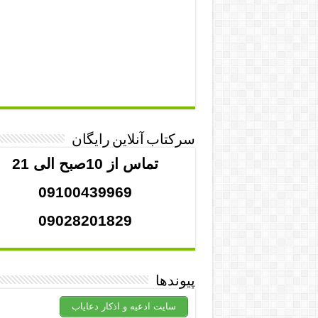
سرکتاب آنلاین رایگان
تماس از 10صبح الی 21
09100439969
09028201829
پیوندها
سایت ادعیه و اذکار دعایاب