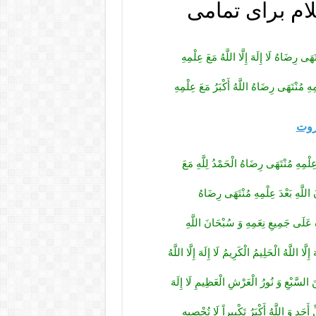
ام برای تمامی
تَهَى رِضَاهُ لَا إِلَهَ إِلَّا اللَّهُ مَعَ عِلْمِهِ
ِهِ مُنْتَهَى رِضَاهُ اللَّهُ أَكْبَرُ مَعَ عِلْمِهِ
روت
ِلْمِهِ مُنْتَهَى رِضَاهُ الْحَمْدُ لِلَّهِ مَعَ
لَّهِ بَعْدَ عِلْمِهِ مُنْتَهَى رِضَاهُ
ِ عَلَى جَمِيعِ نِعَمِهِ وَ سُبْحَانَ اللَّهِ
َا اللَّهُ الْحَلِيمُ الْكَرِيمُ لَا إِلَهَ إِلَّا اللَّهُ
ينَ السَّبْعِ وَ نُورُ الْعَرْشِ الْعَظِيمِ لَا إِلَهَ
ِ أَحَدٍ وَ اللَّهُ أَكْبَرُ تَكْبِيراً لَا تُحْصِيهِ