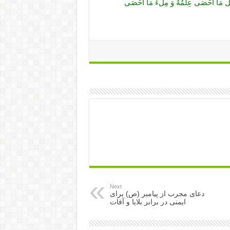
لَ مَا أَحْصَى عِلْمُهُ وَ مِلْ‏ءَ مَا أَحْصَى
Next
دعای مجرب از پیامبر (ص) برای
ایمنی در برابر بلایا و آفات