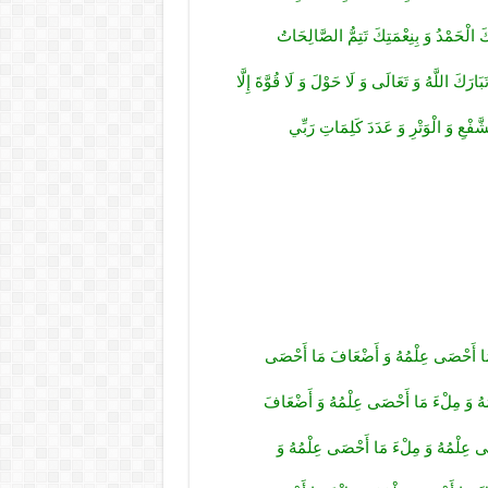
 الْحَمْدُ وَ بِنِعْمَتِكَ تَتِمُّ الصَّالِحَاتُ
تَبَارَكَ اللَّهُ وَ تَعَالَى وَ لَا حَوْلَ وَ لَا قُوَّةَ إِلَّا
الشَّفْعِ وَ الْوَتْرِ وَ عَدَدَ كَلِمَاتِ رَبِّي
َ مَا أَحْصَى عِلْمُهُ وَ أَضْعَافَ مَا أَحْصَى
ْمُهُ وَ مِلْ‏ءَ مَا أَحْصَى عِلْمُهُ وَ أَضْعَافَ
َى عِلْمُهُ وَ مِلْ‏ءَ مَا أَحْصَى عِلْمُهُ وَ