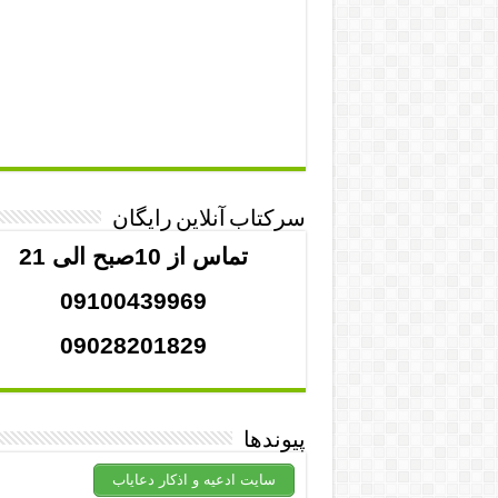
سرکتاب آنلاین رایگان
تماس از 10صبح الی 21
09100439969
09028201829
پیوندها
سایت ادعیه و اذکار دعایاب