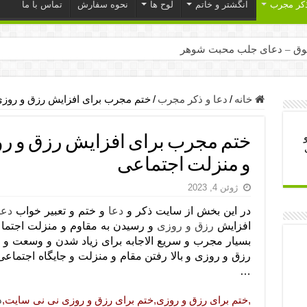
ذکر مجرب
انگشتر و خاتم
لوح ها
نحوه سفارش
تماس با ما
ق – دعای جلب محبت شوهر
ر – ذکرهای روزی‌ بخش
میل – دعای یا من اظهر الجمیل برای حاجت
خانه
/
دعا و ذکر مجرب
/
ختم مجرب برای افزایش رزق و روزی
لت آن ها – ذکر مخصوص مستجاب الدعوه شدن
ختم مجرب برای افزایش رزق و رو
ب – دعای ترس و بی خوابی کودکان
و منزلت اجتماعی
- دعای رفع مشکلات و طلب حاجت
ژوئن 4, 2023
وزی – آیه‌ جلب ثروت و برکت مال
در این بخش از سایت ذکر و
دعا
و ختم و تعبیر خواب
دعا
ای چشم زخم – دعای چشم زخم ماشاالله
افزایش
رزق و روزی
و رسیدن به مقاوم و منزلت اجتماعی
مجرب برای آرامش قلب و رفع اضطراب
بسیار مجرب و سریع الاجابه برای زیاد شدن و وسعت و
رزق و روزی و بالا رفتن مقام و منزلت و جایگاه اجتماع
 روز – دعای ثروت حضرت سلیمان
…
,ختم برای رزق و روزی,ختم برای رزق و روزی نی نی سایت,
د