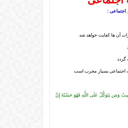
اجتماعی :
رات آن ها کفایت خواهد شد
ت اجتماعی بسیار مجرب است
ِبُ وَمَن يَتَوَكَّلْ عَلَى اللَّهِ فَهُوَ حَسْبُهُ إِنَّ