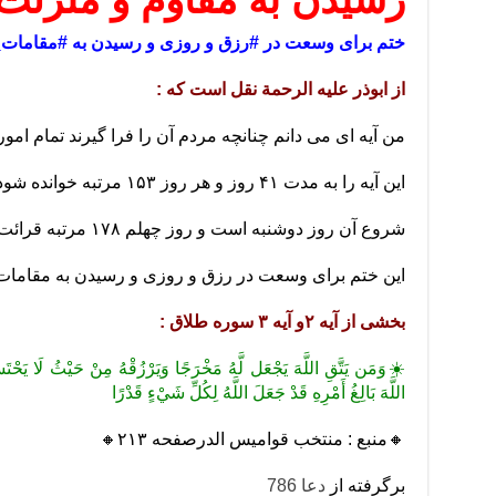
ختم برای وسعت در #رزق و روزی و رسیدن به #مقامات_
از ابوذر علیه الرحمة نقل است که :
من آیه ای می دانم چنانچه مردم آن را فرا گیرند تمام امو
این آیه را به مدت ۴۱ روز و هر روز ۱۵۳ مرتبه خوانده شود
شروع آن روز دوشنبه است و روز چهلم ۱۷۸ مرتبه قرائت گردد
این ختم برای وسعت در رزق و روزی و رسیدن به مقاما
بخشی از آیه ۲و آیه ۳ سوره طلاق :
☀️وَمَن يَتَّقِ اللَّهَ يَجْعَل لَّهُ مَخْرَجًا وَيَرْزُقْهُ مِنْ حَيْثُ لَا يَحْتَس
اللَّهَ بَالِغُ أَمْرِهِ قَدْ جَعَلَ اللَّهُ لِكُلِّ شَيْءٍ قَدْرًا
🔸منبع : منتخب قوامیس الدرصفحه ۲۱۳🔸
برگرفته از
دعا 786