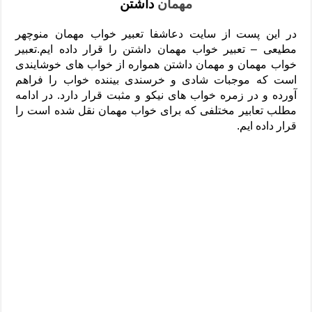
مهمان
داشتن
دعای رفع فقر و طلب رزق و روزی – آیه‌ جلب ثروت و برکت مال
لا حول ولا قوة الا بالله برای چشم زخم – دعای چشم زخم ماشاالله
در این پست از سایت دعاشفا تعبیر خواب مهمان منوچهر
مطیعی – تعبیر خواب مهمان داشتن را قرار داده ایم.تعبیر
دعای قوی رفع ترس – دعای مجرب برای آرامش قلب و رفع اضطراب
خواب مهمان و مهمان داشتن همواره از خواب های خوشایندی
دعا برای پولدار شدن در یک روز – دعای ثروت حضرت سلیمان
است که موجبات شادی و خرسندی بیننده خواب را فراهم
آورده و در زمره خواب های نیکو و مثبت قرار دارد. در ادامه
مطلب تعابیر مختلفی که برای خواب مهمان نقل شده است را
قرار داده ایم.